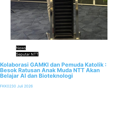
News
Seputar NTT
Kolaborasi GAMKI dan Pemuda Katolik :
Besok Ratusan Anak Muda NTT Akan
Belajar AI dan Bioteknologi
FKK02
30 Juli 2026
0
Kupang, FKKNews.com – DPD GAMKI NTT dan Pemuda Katolik
Komda NTT memastikan bahwa kegiatan 100 Champion AI dan
Bioteknologi kerja…