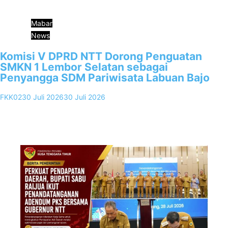
Mabar
News
Komisi V DPRD NTT Dorong Penguatan
SMKN 1 Lembor Selatan sebagai
Penyangga SDM Pariwisata Labuan Bajo
FKK02
30 Juli 2026
30 Juli 2026
0
Labuan Bajo, FKKNews.com – Kemajuan Labuan Bajo sebagai
Destinasi Pariwisata Super Prioritas tidak akan berkelanjutan tanpa
didukung sumber daya manusia…