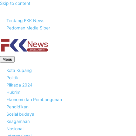
Skip to content
Sabtu, 8 Agustus 2026
Tentang FKK News
Pedoman Media Siber
FKK News
Menu
Kota Kupang
Politik
Pilkada 2024
Hukrim
Ekonomi dan Pembangunan
Pendidikan
Sosial budaya
Keagamaan
Nasional
Internasional