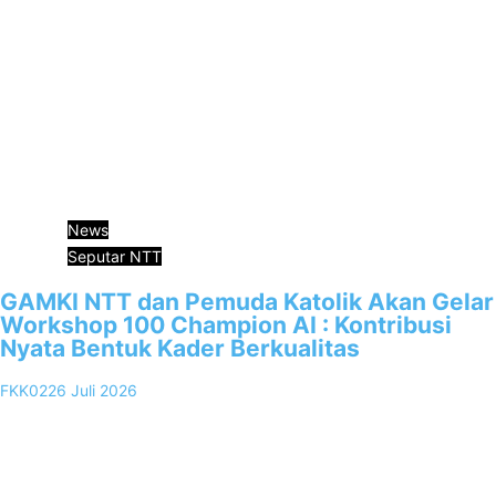
News
Seputar NTT
GAMKI NTT dan Pemuda Katolik Akan Gelar
Workshop 100 Champion AI : Kontribusi
Nyata Bentuk Kader Berkualitas
FKK02
26 Juli 2026
0
Kupang, FKKNews.com – Pengurus DPD GAMKI NTT melakukan
kunjungan ke Sekertariat Pemuda Katolik Komda NTT sebagai
bentuk silaturahmi sesama organisasi…