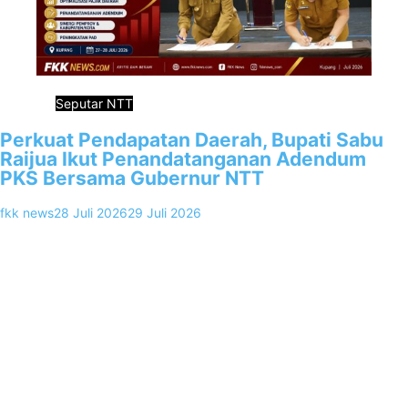
Seputar NTT
Perkuat Pendapatan Daerah, Bupati Sabu
Raijua Ikut Penandatanganan Adendum
PKS Bersama Gubernur NTT
fkk news
28 Juli 2026
29 Juli 2026
0
Kupang,FKKNews.com – Pemerintah Provinsi Nusa Tenggara Timur
(Pemprov NTT) menggelar kegiatan Lokakarya dan
Penandatanganan Adendum Kesepakatan Bersama serta Perjanjian
Kerja…