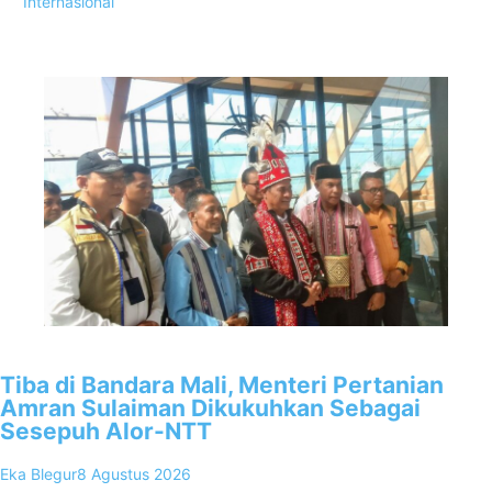
Internasional
Popular Posts
1
Tiba di Bandara Mali, Menteri Pertanian
Amran Sulaiman Dikukuhkan Sebagai
Sesepuh Alor-NTT
Eka Blegur
8 Agustus 2026