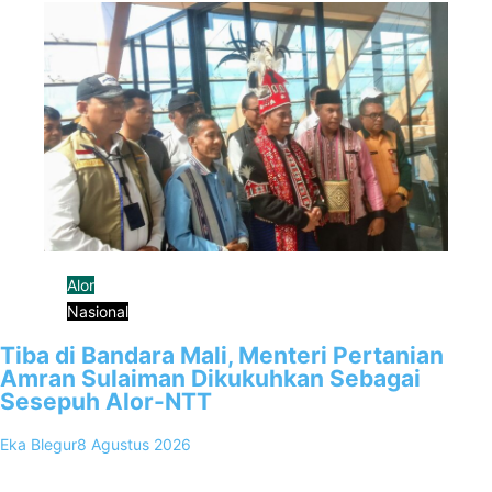
Alor
Nasional
Tiba di Bandara Mali, Menteri Pertanian
Amran Sulaiman Dikukuhkan Sebagai
Sesepuh Alor-NTT
Eka Blegur
8 Agustus 2026
0
Kalabahi, FKKNews.com – Menteri Pertanian Republik Indonesia Dr.
Ir. H. Andi Amran Sulaiman, M.P. tiba di bandara Mali dalam