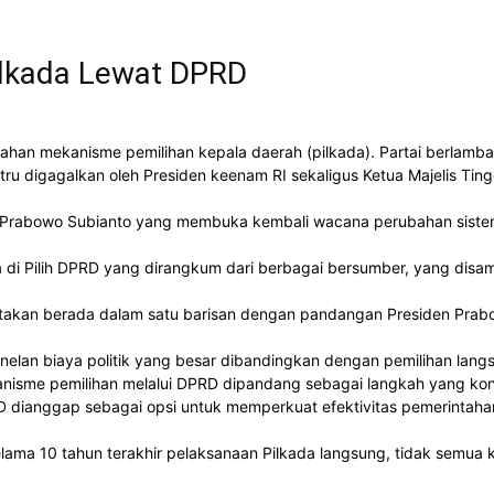
ilkada Lewat DPRD
an mekanisme pemilihan kepala daerah (pilkada). Partai berlamban
ru digagalkan oleh Presiden keenam RI sekaligus Ketua Majelis Tin
n Prabowo Subianto yang membuka kembali wacana perubahan sistem
 di Pilih DPRD yang dirangkum dari berbagai bersumber, yang disa
takan berada dalam satu barisan dengan pandangan Presiden Prab
k menelan biaya politik yang besar dibandingkan dengan pemilihan lang
isme pemilihan melalui DPRD dipandang sebagai langkah yang kons
D dianggap sebagai opsi untuk memperkuat efektivitas pemerintaha
elama 10 tahun terakhir pelaksanaan Pilkada langsung, tidak semua