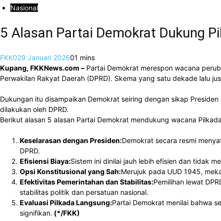
Nasional
5 Alasan Partai Demokrat Dukung P
FKK02
9 Januari 2026
0
1 mins
Kupang, FKKNews.com –
Partai Demokrat merespon wacana perubah
Perwakilan Rakyat Daerah (DPRD). Skema yang satu dekade lalu just
Dukungan itu disampaikan Demokrat seiring dengan sikap Preside
dilakukan oleh DPRD.
Berikut alasan 5 alasan Partai Demokrat mendukung wacana Pilkada
Keselarasan dengan Presiden:
Demokrat secara resmi menya
DPRD.
Efisiensi Biaya:
Sistem ini dinilai jauh lebih efisien dan tida
Opsi Konstitusional yang Sah:
Merujuk pada UUD 1945, mekan
Efektivitas Pemerintahan dan Stabilitas:
Pemilihan lewat DPR
stabilitas politik dan persatuan nasional.
Evaluasi Pilkada Langsung:
Partai Demokrat menilai bahwa s
signifikan.
(*/FKK)