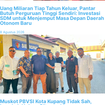
Uang Miliaran Tiap Tahun Keluar, Pantar
Butuh Perguruan Tinggi Sendiri: Investasi
SDM untuk Menjemput Masa Depan Daerah
Otonom Baru
8 Agustus 2026
Muskot PBVSI Kota Kupang Tidak Sah,