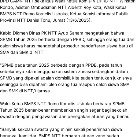
DPD GAMKI NTT sekaligus Wakil Ketua Komisi V DPRD NTT Winston
Rondo, Asisten Ombudsman NTT Alberth Roy Kota, Wakil Ketua
BMPS NTT Romo Kornelis Usboko, Ketua Komisi Informasi Publik
Provinsi NTT Daniel Tonu, Jumat (13/6/2025).
Kabid Dikmen Dinas PK NTT Ayub Sanam mengatakan bahwa
SPMB Tahun 2025 berbeda dengan PPBD, sehingga orang tua dan
calon siswa harus mengetahui prosedur pendaftaran siswa baru di
SMA dan SMK di NTT.
“SPMB pada tahun 2025 berbeda dengan PPDB, pada tahun
sebelumnya kita menggunakan sistem zonasi sedangkan dalam
SPMB yang dipakai adalah domisili, kita sudah tentukan juknisnya
sehingga bisa dipahami oleh orang tua maupun calon siswa SMA
dan SMK di NTT,”ujarnya.
Wakil Ketua BMPS NTT Romo Kornelis Usboko berharap SPMB
Tahun 2025 benar-benar memberikan angin segar bagi sekolah
swasta dengan pengawasan dan penegakan aturan yang benar.
“Banyak sekolah swasta yang minim sekali penerimaan siswa
barunya, kami dari BMPS NTT berharap aturan yang sudah