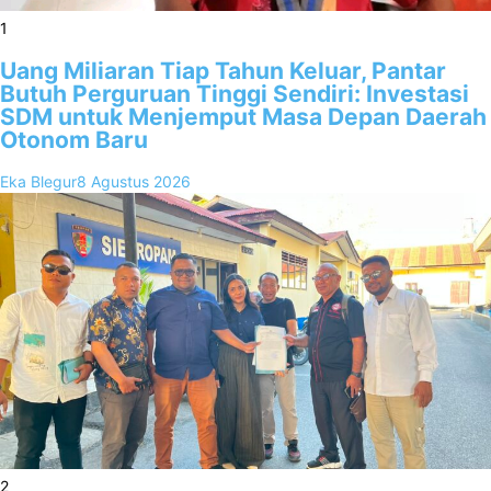
1
Uang Miliaran Tiap Tahun Keluar, Pantar
Butuh Perguruan Tinggi Sendiri: Investasi
SDM untuk Menjemput Masa Depan Daerah
Otonom Baru
Eka Blegur
8 Agustus 2026
2