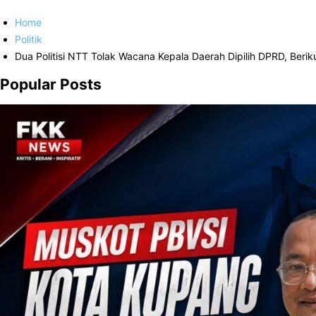
Home
Politik
Dua Politisi NTT Tolak Wacana Kepala Daerah Dipilih DPRD, Berik
Popular Posts