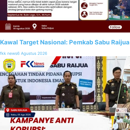
Kawal Target Nasional: Pemkab Sabu Raijua
fkk news
6 Agustus 2026