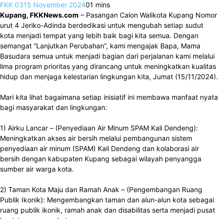
FKK 03
15 November 2024
0
1 mins
Kupang, FKKNews.com
– Pasangan Calon Walikota Kupang Nomor
urut 4 Jeriko-Adinda berdedikasi untuk mengubah setiap sudut
kota menjadi tempat yang lebih baik bagi kita semua. Dengan
semangat “Lanjutkan Perubahan”, kami mengajak Bapa, Mama
Basudara semua untuk menjadi bagian dari perjalanan kami melalui
lima program prioritas yang dirancang untuk meningkatkan kualitas
hidup dan menjaga kelestarian lingkungan kita, Jumat (15/11/2024).
Mari kita lihat bagaimana setiap inisiatif ini membawa manfaat nyata
bagi masyarakat dan lingkungan:
1) Airku Lancar – (Penyediaan Air Minum SPAM Kali Dendeng):
Meningkatkan akses air bersih melalui pembangunan sistem
penyediaan air minum (SPAM) Kali Dendeng dan kolaborasi air
bersih dengan kabupaten Kupang sebagai wilayah penyangga
sumber air warga kota.
2) Taman Kota Maju dan Ramah Anak – (Pengembangan Ruang
Publik Ikonik): Mengembangkan taman dan alun-alun kota sebagai
ruang publik ikonik, ramah anak dan disabilitas serta menjadi pusat