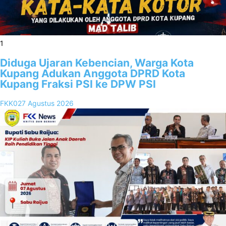
1
Diduga Ujaran Kebencian, Warga Kota
Kupang Adukan Anggota DPRD Kota
Kupang Fraksi PSI ke DPW PSI
FKK02
7 Agustus 2026