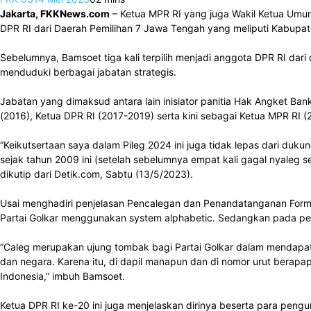
Jakarta, FKKNews.com
– Ketua MPR RI yang juga Wakil Ketua Umum 
DPR RI dari Daerah Pemilihan 7 Jawa Tengah yang meliputi Kabupa
Sebelumnya, Bamsoet tiga kali terpilih menjadi anggota DPR RI da
menduduki berbagai jabatan strategis.
Jabatan yang dimaksud antara lain inisiator panitia Hak Angket Ban
(2016), Ketua DPR RI (2017-2019) serta kini sebagai Ketua MPR RI 
“Keikutsertaan saya dalam Pileg 2024 ini juga tidak lepas dari duk
sejak tahun 2009 ini (setelah sebelumnya empat kali gagal nyaleg 
dikutip dari Detik.com, Sabtu (13/5/2023).
Usai menghadiri penjelasan Pencalegan dan Penandatanganan Formu
Partai Golkar menggunakan system alphabetic. Sedangkan pada pen
“Caleg merupakan ujung tombak bagi Partai Golkar dalam mendapatk
dan negara. Karena itu, di dapil manapun dan di nomor urut berapa
Indonesia,” imbuh Bamsoet.
Ketua DPR RI ke-20 ini juga menjelaskan dirinya beserta para pe