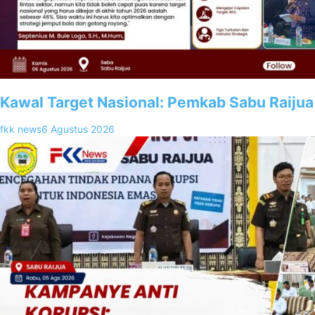
Kawal Target Nasional: Pemkab Sabu Raijua
fkk news
6 Agustus 2026