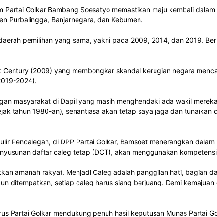
Partai Golkar Bambang Soesatyo memastikan maju kembali dalam Pemi
ten Purbalingga, Banjarnegara, dan Kebumen.
ri daerah pemilihan yang sama, yakni pada 2009, 2014, dan 2019. 
k Century (2009) yang membongkar skandal kerugian negara mencapai 
(2019-2024).
ungan masyarakat di Dapil yang masih menghendaki ada wakil mereka 
sejak tahun 1980-an), senantiasa akan tetap saya jaga dan tunaika
lir Pencalegan, di DPP Partai Golkar, Bamsoet menerangkan dalam 
yusunan daftar caleg tetap (DCT), akan menggunakan kompetensi da
an amanah rakyat. Menjadi Caleg adalah panggilan hati, bagian da
pun ditempatkan, setiap caleg harus siang berjuang. Demi kemajuan
ngurus Partai Golkar mendukung penuh hasil keputusan Munas Parta