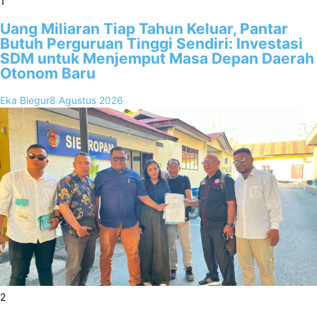
1
Uang Miliaran Tiap Tahun Keluar, Pantar
Butuh Perguruan Tinggi Sendiri: Investasi
SDM untuk Menjemput Masa Depan Daerah
Otonom Baru
Eka Blegur
8 Agustus 2026
2