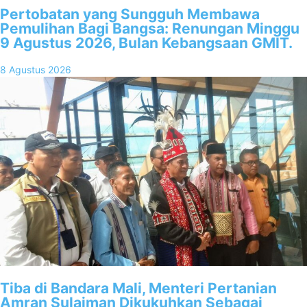
Pertobatan yang Sungguh Membawa
Pemulihan Bagi Bangsa: Renungan Minggu
9 Agustus 2026, Bulan Kebangsaan GMIT.
8 Agustus 2026
Tiba di Bandara Mali, Menteri Pertanian
Amran Sulaiman Dikukuhkan Sebagai