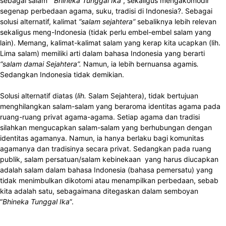
sebagai salam “
Bhineka Tunggal Ika
”, sekaligus mengakomodir
segenap perbedaan agama, suku, tradisi di Indonesia?. Sebagai
solusi alternatif, kalimat
“salam sejahtera”
sebaliknya lebih relevan
sekaligus meng-Indonesia (tidak perlu embel-embel salam yang
lain). Memang, kalimat-kalimat salam yang kerap kita ucapkan (lih.
Lima salam) memiliki arti dalam bahasa Indonesia yang berarti
“salam damai Sejahtera”.
Namun, ia lebih bernuansa agamis
.
Sedangkan Indonesia tidak demikian.
Solusi alternatif diatas (
lih.
Salam Sejahtera), tidak bertujuan
menghilangkan salam-salam yang beraroma identitas agama pada
ruang-ruang privat agama-agama. Setiap agama dan tradisi
silahkan mengucapkan salam-salam yang berhubungan dengan
identitas agamanya. Namun, ia hanya berlaku bagi komunitas
agamanya dan tradisinya secara privat. Sedangkan pada ruang
publik, salam persatuan/salam kebinekaan yang harus diucapkan
adalah salam dalam bahasa Indonesia (bahasa pemersatu) yang
tidak menimbulkan dikotomi atau menampilkan perbedaan, sebab
kita adalah satu, sebagaimana ditegaskan dalam semboyan
“
Bhineka Tunggal Ika
”.