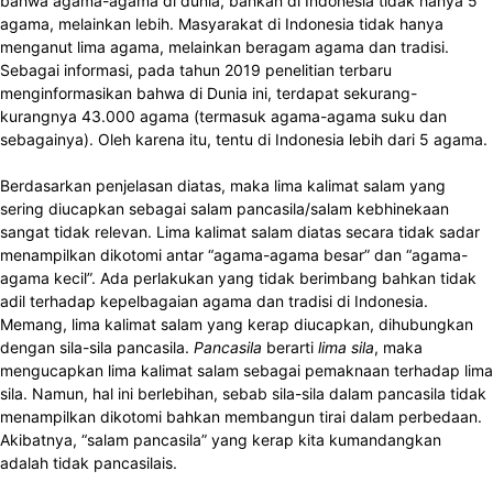
bahwa agama-agama di dunia, bahkan di Indonesia tidak hanya 5
agama, melainkan lebih. Masyarakat di Indonesia tidak hanya
menganut lima agama, melainkan beragam agama dan tradisi.
Sebagai informasi, pada tahun 2019 penelitian terbaru
menginformasikan bahwa di Dunia ini, terdapat sekurang-
kurangnya 43.000 agama (termasuk agama-agama suku dan
sebagainya). Oleh karena itu, tentu di Indonesia lebih dari 5 agama.
Berdasarkan penjelasan diatas, maka lima kalimat salam yang
sering diucapkan sebagai salam pancasila/salam kebhinekaan
sangat tidak relevan. Lima kalimat salam diatas secara tidak sadar
menampilkan dikotomi antar “agama-agama besar” dan “agama-
agama kecil”. Ada perlakukan yang tidak berimbang bahkan tidak
adil terhadap kepelbagaian agama dan tradisi di Indonesia.
Memang, lima kalimat salam yang kerap diucapkan, dihubungkan
dengan sila-sila pancasila.
Pancasila
berarti
lima sila
, maka
mengucapkan lima kalimat salam sebagai pemaknaan terhadap lima
sila. Namun, hal ini berlebihan, sebab sila-sila dalam pancasila tidak
menampilkan dikotomi bahkan membangun tirai dalam perbedaan.
Akibatnya, “salam pancasila” yang kerap kita kumandangkan
adalah tidak pancasilais.