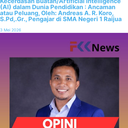
Kecerdasan Buatan/Artificial Intelligence
(AI) dalam Dunia Pendidikan : Ancaman
atau Peluang, Oleh: Andreas A. R. Koro,
S.Pd,.Gr., Pengajar di SMA Negeri 1 Raijua
3 Mei 2026