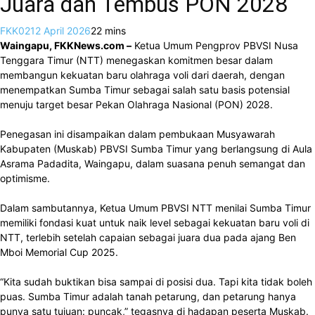
Juara dan Tembus PON 2028
FKK02
12 April 2026
2
2 mins
Waingapu, FKKNews.com –
Ketua Umum Pengprov PBVSI Nusa
Tenggara Timur (NTT) menegaskan komitmen besar dalam
membangun kekuatan baru olahraga voli dari daerah, dengan
menempatkan Sumba Timur sebagai salah satu basis potensial
menuju target besar Pekan Olahraga Nasional (PON) 2028.
Penegasan ini disampaikan dalam pembukaan Musyawarah
Kabupaten (Muskab) PBVSI Sumba Timur yang berlangsung di Aula
Asrama Padadita, Waingapu, dalam suasana penuh semangat dan
optimisme.
Dalam sambutannya, Ketua Umum PBVSI NTT menilai Sumba Timur
memiliki fondasi kuat untuk naik level sebagai kekuatan baru voli di
NTT, terlebih setelah capaian sebagai juara dua pada ajang Ben
Mboi Memorial Cup 2025.
“Kita sudah buktikan bisa sampai di posisi dua. Tapi kita tidak boleh
puas. Sumba Timur adalah tanah petarung, dan petarung hanya
punya satu tujuan: puncak,” tegasnya di hadapan peserta Muskab.