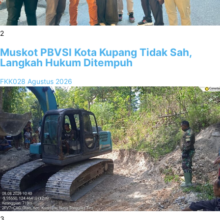
2
Muskot PBVSI Kota Kupang Tidak Sah,
Langkah Hukum Ditempuh
FKK02
8 Agustus 2026
3