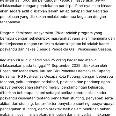
Pelaksanaan program pengabdain kepada masyarakat (PKM)
dilaksanakan dengan pendekatan partisipatif, artinya mitra binaan
akan secara aktif dilibatkan dalam setiap tahapan dan kegiatan
pembinaan yang dilakukan melalui beberapa kegiatan dengan
tahapannya.
Program Kemitraan Masyarakat (PKM) adalah program yang
bermitra dengan sekelompok masyarakat yang akan menerima dan
berkerjasama dengan tim. Mitra dalam kegiatan ini adalah kader
posyandu dan nakes (Tenaga Pengelola Gizi) Puskesmas Oesapa.
Kegiatan PKM ini dihadiri oleh 25 orang kader Kegiatan ini
dilaksanakan pada tanggal 11 September 2025, dilakukan oleh
Dosen dan Mahasiswa Jurusan Gizi Poltekkes Kemenkes Kupang
Bersama TPG Puskesmas Oesapa Kota Kupang, dengan beberapa
tahapan, yaitu: tahapan sosialisasi, pelatihan dan pendampingan.
upaya pencegahan stunting melalui pendampingan keluarga,
diberikan beberapa materi sebagai berikut:keterampilan kader
posyandu kesehatan tentang pengertian stunting, penyebab serta
akibat dari stunting, factor-faktor penyebab stunting, upaya-upaya
pencegahan stunting, demo praktek baik dalam pemilihan bahan
makanan local, menyiapkan, mengolah dan menyajikan makanan