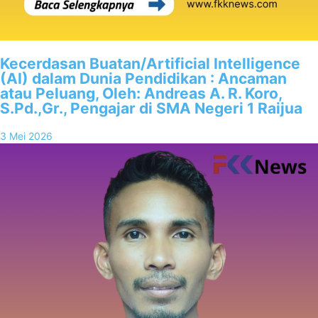
Kecerdasan Buatan/Artificial Intelligence
(AI) dalam Dunia Pendidikan : Ancaman
atau Peluang, Oleh: Andreas A. R. Koro,
S.Pd.,Gr., Pengajar di SMA Negeri 1 Raijua
3 Mei 2026