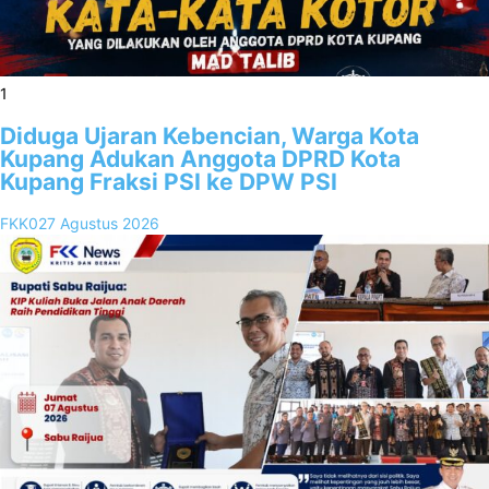
1
Diduga Ujaran Kebencian, Warga Kota
Kupang Adukan Anggota DPRD Kota
Kupang Fraksi PSI ke DPW PSI
FKK02
7 Agustus 2026