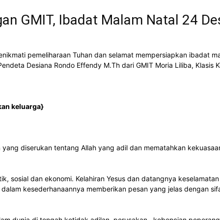
gan GMIT, Ibadat Malam Natal 24 D
ikmati pemeliharaan Tuhan dan selamat mempersiapkan ibadat malam
deta Desiana Rondo Effendy M.Th dari GMIT Moria Liliba, Klasis K
kan keluarga}
 yang diserukan tentang Allah yang adil dan mematahkan kekuasaa
politik, sosial dan ekonomi. Kelahiran Yesus dan datangnya keselama
ah dalam kesederhanaannya memberikan pesan yang jelas dengan sifa
am dunia di tengah ketidak adilan, perusakan , kebencian,peperang