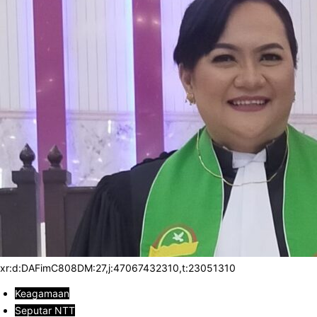
xr:d:DAFimC808DM:27,j:47067432310,t:23051310
Keagamaan
Seputar NTT