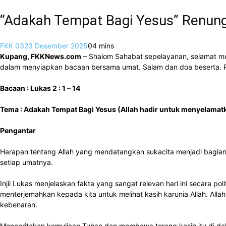
“Adakah Tempat Bagi Yesus” Renun
FKK 03
23 Desember 2025
0
4 mins
Kupang, FKKNews.com
– Shalom Sahabat sepelayanan, selamat men
dalam menyiapkan bacaan bersama umat. Salam dan doa beserta. Pen
Bacaan : Lukas 2 : 1 – 14
Tema : Adakah Tempat Bagi Yesus (Allah hadir untuk menyelamat
Pengantar
Harapan tentang Allah yang mendatangkan sukacita menjadi bagian
setiap umatnya.
Injil Lukas menjelaskan fakta yang sangat relevan hari ini secara 
menterjemahkan kepada kita untuk melihat kasih karunia Allah. All
kebenaran.
Menceritakan kemuliaan Tuhan dan membawa terang kasih itu di dal