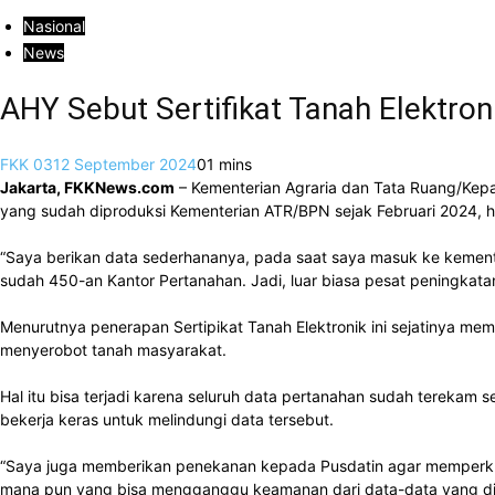
Nasional
News
AHY Sebut Sertifikat Tanah Elektroni
FKK 03
12 September 2024
0
1 mins
Jakarta, FKKNews.com
– Kementerian Agraria dan Tata Ruang/Kepal
yang sudah diproduksi Kementerian ATR/BPN sejak Februari 2024, h
“Saya berikan data sederhananya, pada saat saya masuk ke kementeri
sudah 450-an Kantor Pertanahan. Jadi, luar biasa pesat peningkatann
Menurutnya penerapan Sertipikat Tanah Elektronik ini sejatinya mem
menyerobot tanah masyarakat.
Hal itu bisa terjadi karena seluruh data pertanahan sudah terekam s
bekerja keras untuk melindungi data tersebut.
“Saya juga memberikan penekanan kepada Pusdatin agar memperkuat 
mana pun yang bisa mengganggu keamanan dari data-data yang dim