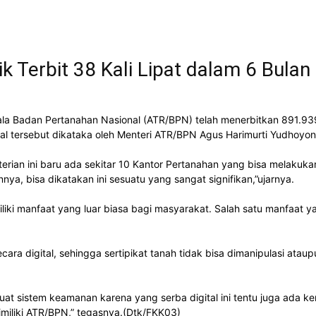
k Terbit 38 Kali Lipat dalam 6 Bulan
a Badan Pertanahan Nasional (ATR/BPN) telah menerbitkan 891.939 Ser
al tersebut dikataka oleh Menteri ATR/BPN Agus Harimurti Yudhoyo
an ini baru ada sekitar 10 Kantor Pertanahan yang bisa melakukan p
ya, bisa dikatakan ini sesuatu yang sangat signifikan,”ujarnya.
iliki manfaat yang luar biasa bagi masyarakat. Salah satu manfaat 
ecara digital, sehingga sertipikat tanah tidak bisa dimanipulasi at
sistem keamanan karena yang serba digital ini tentu juga ada kere
iliki ATR/BPN,” tegasnya.(Dtk/FKK03)