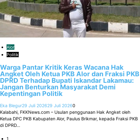
Alor
Politik
Warga Pantar Kritik Keras Wacana Hak
Angket Oleh Ketua PKB Alor dan Fraksi PKB
DPRD Terhadap Bupati Iskandar Lakamau:
Jangan Benturkan Masyarakat Demi
Kepentingan Politik
Eka Blegur
29 Juli 2026
29 Juli 2026
0
Kalabahi, FKKNews.com – Usulan penggunaan Hak Angket oleh
Ketua DPC PKB Kabupaten Alor, Paulus Brikmar, kepada Fraksi PKB
di DPRD…
1