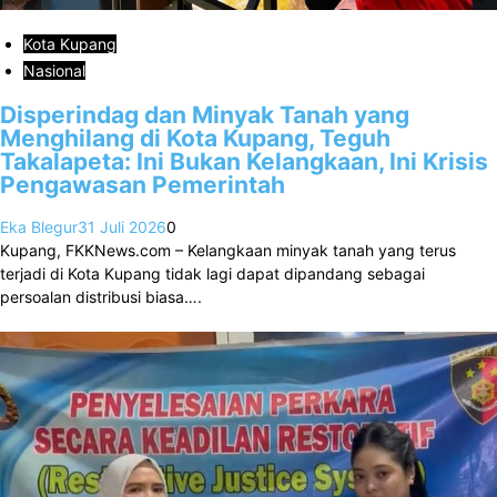
Kota Kupang
Nasional
Disperindag dan Minyak Tanah yang
Menghilang di Kota Kupang, Teguh
Takalapeta: Ini Bukan Kelangkaan, Ini Krisis
Pengawasan Pemerintah
Eka Blegur
31 Juli 2026
0
Kupang, FKKNews.com – Kelangkaan minyak tanah yang terus
terjadi di Kota Kupang tidak lagi dapat dipandang sebagai
persoalan distribusi biasa….