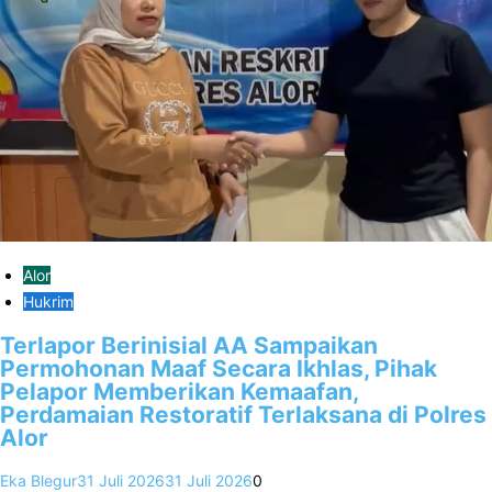
Alor
Hukrim
Terlapor Berinisial AA Sampaikan
Permohonan Maaf Secara Ikhlas, Pihak
Pelapor Memberikan Kemaafan,
Perdamaian Restoratif Terlaksana di Polres
Alor
Eka Blegur
31 Juli 2026
31 Juli 2026
0