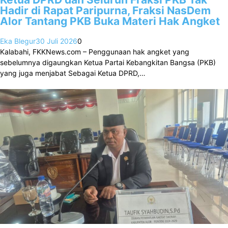
Hadir di Rapat Paripurna, Fraksi NasDem
Alor Tantang PKB Buka Materi Hak Angket
Eka Blegur
30 Juli 2026
0
Kalabahi, FKKNews.com – Penggunaan hak angket yang
sebelumnya digaungkan Ketua Partai Kebangkitan Bangsa (PKB)
yang juga menjabat Sebagai Ketua DPRD,…