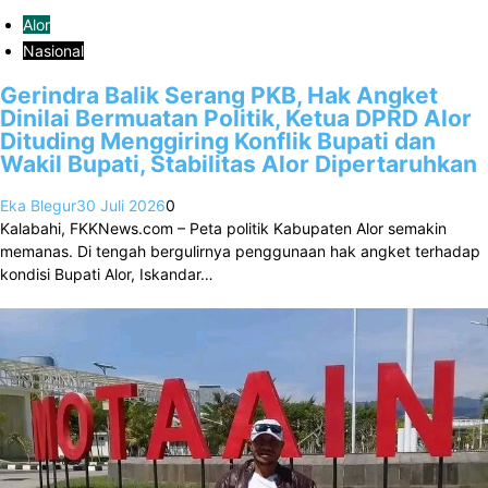
Alor
Nasional
Gerindra Balik Serang PKB, Hak Angket
Dinilai Bermuatan Politik, Ketua DPRD Alor
Dituding Menggiring Konflik Bupati dan
Wakil Bupati, Stabilitas Alor Dipertaruhkan
Eka Blegur
30 Juli 2026
0
Kalabahi, FKKNews.com – Peta politik Kabupaten Alor semakin
memanas. Di tengah bergulirnya penggunaan hak angket terhadap
kondisi Bupati Alor, Iskandar…