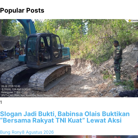
Popular Posts
1
Slogan Jadi Bukti, Babinsa Olais Buktikan
“Bersama Rakyat TNI Kuat” Lewat Aksi
Bung Rony
8 Agustus 2026