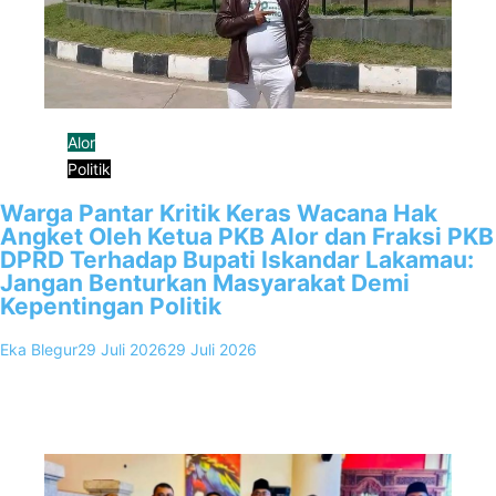
Alor
Politik
Warga Pantar Kritik Keras Wacana Hak
Angket Oleh Ketua PKB Alor dan Fraksi PKB
DPRD Terhadap Bupati Iskandar Lakamau:
Jangan Benturkan Masyarakat Demi
Kepentingan Politik
Eka Blegur
29 Juli 2026
29 Juli 2026
0
Kalabahi, FKKNews.com – Usulan penggunaan Hak Angket oleh
Ketua DPC PKB Kabupaten Alor, Paulus Brikmar, kepada Fraksi PKB
di DPRD…