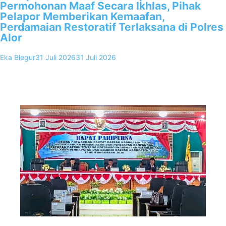
Permohonan Maaf Secara Ikhlas, Pihak
Pelapor Memberikan Kemaafan,
Perdamaian Restoratif Terlaksana di Polres
Alor
Eka Blegur
31 Juli 2026
31 Juli 2026
0
Kalabahi, FKKNews.com – Proses penyelesaian perkara kasus
dugaan penganiayaan yang melibatkan terlapor berinisial AA
berakhir dengan kedamaian, setelah terlapor menyampaikan…