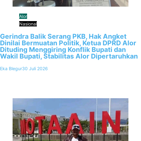
Alor
Nasional
Gerindra Balik Serang PKB, Hak Angket
Dinilai Bermuatan Politik, Ketua DPRD Alor
Dituding Menggiring Konflik Bupati dan
Wakil Bupati, Stabilitas Alor Dipertaruhkan
Eka Blegur
30 Juli 2026
0
Kalabahi, FKKNews.com – Peta politik Kabupaten Alor semakin
memanas. Di tengah bergulirnya penggunaan hak angket terhadap
kondisi Bupati Alor, Iskandar…