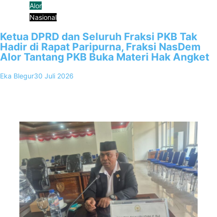
Alor
Nasional
Ketua DPRD dan Seluruh Fraksi PKB Tak
Hadir di Rapat Paripurna, Fraksi NasDem
Alor Tantang PKB Buka Materi Hak Angket
Eka Blegur
30 Juli 2026
0
Kalabahi, FKKNews.com – Penggunaan hak angket yang
sebelumnya digaungkan Ketua Partai Kebangkitan Bangsa (PKB)
yang juga menjabat Sebagai Ketua DPRD,…