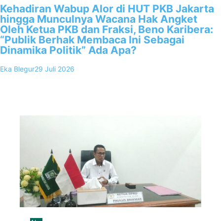
Kehadiran Wabup Alor di HUT PKB Jakarta
hingga Munculnya Wacana Hak Angket
Oleh Ketua PKB dan Fraksi, Beno Karibera:
“Publik Berhak Membaca Ini Sebagai
Dinamika Politik” Ada Apa?
Eka Blegur
29 Juli 2026
0
Kalabahi, FKKNews.com – Munculnya desakan penggunaan Hak
Angket terhadap Bupati Alor, Iskandar Lakamau SH ,M.Si, oleh Oleh
ketua Partai PKB…