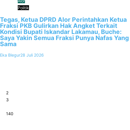
Alor
Politik
Tegas, Ketua DPRD Alor Perintahkan Ketua
Fraksi PKB Gulirkan Hak Angket Terkait
Kondisi Bupati Iskandar Lakamau, Buche:
Saya Yakin Semua Fraksi Punya Nafas Yang
Sama
Eka Blegur
28 Juli 2026
0
Kalabahi, FKKNews.com – Ketua DPC PKB Kabupaten Alor Paulus
Brikmar yang juga menjabat Ketua DPRD Alor, menegaskan kepada
Ketua Fraksi…
1
2
3
…
140