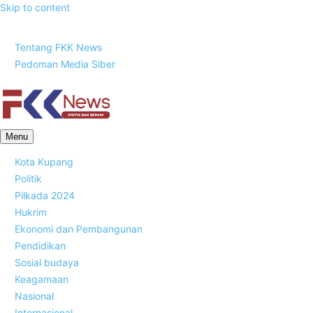
Skip to content
Jumat, 7 Agustus 2026
Tentang FKK News
Pedoman Media Siber
FKK News
Menu
Kota Kupang
Politik
Pilkada 2024
Hukrim
Ekonomi dan Pembangunan
Pendidikan
Sosial budaya
Keagamaan
Nasional
Internasional