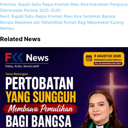
Previous:
Bupati Sabu Raijua Krisman Riwu Kore Kukuhkan Pengurus
Dekranasda Periode 2025-2030
Next:
Bupati Sabu Raijua Krisman Riwu Kore Serahkan Bansos
Berupa Beasiswa dan Rehabilitasi Rumah Bagi Masyarakat Kurang
Mampu
Related News