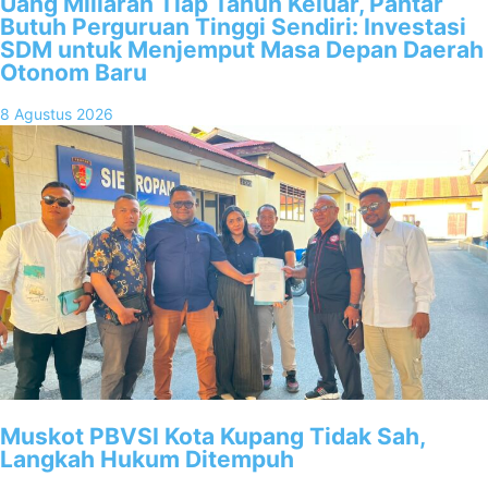
Uang Miliaran Tiap Tahun Keluar, Pantar
Butuh Perguruan Tinggi Sendiri: Investasi
SDM untuk Menjemput Masa Depan Daerah
Otonom Baru
8 Agustus 2026
Muskot PBVSI Kota Kupang Tidak Sah,
Langkah Hukum Ditempuh