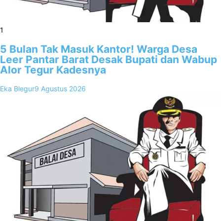
1
5 Bulan Tak Masuk Kantor! Warga Desa
Leer Pantar Barat Desak Bupati dan Wabup
Alor Tegur Kadesnya
Eka Blegur
9 Agustus 2026