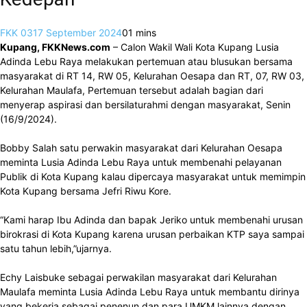
FKK 03
17 September 2024
0
1 mins
Kupang, FKKNews.com
– Calon Wakil Wali Kota Kupang Lusia
Adinda Lebu Raya melakukan pertemuan atau blusukan bersama
masyarakat di RT 14, RW 05, Kelurahan Oesapa dan RT, 07, RW 03,
Kelurahan Maulafa, Pertemuan tersebut adalah bagian dari
menyerap aspirasi dan bersilaturahmi dengan masyarakat, Senin
(16/9/2024).
Bobby Salah satu perwakin masyarakat dari Kelurahan Oesapa
meminta Lusia Adinda Lebu Raya untuk membenahi pelayanan
Publik di Kota Kupang kalau dipercaya masyarakat untuk memimpin
Kota Kupang bersama Jefri Riwu Kore.
“Kami harap Ibu Adinda dan bapak Jeriko untuk membenahi urusan
birokrasi di Kota Kupang karena urusan perbaikan KTP saya sampai
satu tahun lebih,”ujarnya.
Echy Laisbuke sebagai perwakilan masyarakat dari Kelurahan
Maulafa meminta Lusia Adinda Lebu Raya untuk membantu dirinya
yang bekerja sebagai penenun dan para UMKM lainnya dengan