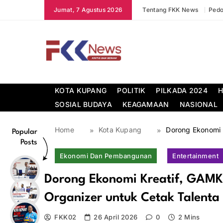
Skip
Jumat, 7 Agustus 2026
Tentang FKK News
Pedo
to
content
FKK News
KOTA KUPANG
POLITIK
PILKADA 2024
H
SOSIAL BUDAYA
KEAGAMAAN
NASIONAL
Home
Kota Kupang
Dorong Ekonomi 
Popular
Posts
Ekonomi Dan Pembangunan
Entertainment
Dorong Ekonomi Kreatif, GAMK
Organizer untuk Cetak Talenta 
FKK02
26 April 2026
0
2 Mins