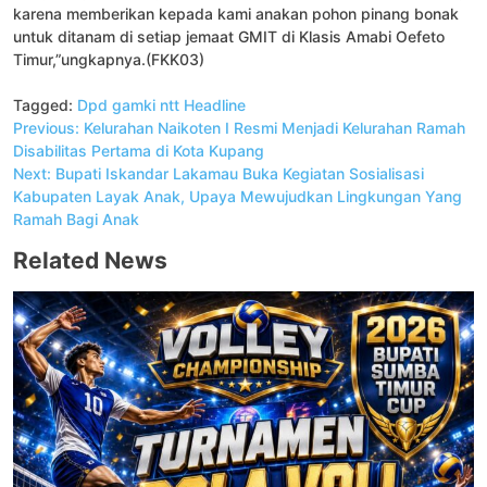
karena memberikan kepada kami anakan pohon pinang bonak
untuk ditanam di setiap jemaat GMIT di Klasis Amabi Oefeto
Timur,”ungkapnya.(FKK03)
Tagged:
Dpd gamki ntt
Headline
Navigasi
Previous:
Kelurahan Naikoten I Resmi Menjadi Kelurahan Ramah
pos
Disabilitas Pertama di Kota Kupang
Next:
Bupati Iskandar Lakamau Buka Kegiatan Sosialisasi
Kabupaten Layak Anak, Upaya Mewujudkan Lingkungan Yang
Ramah Bagi Anak
Related News