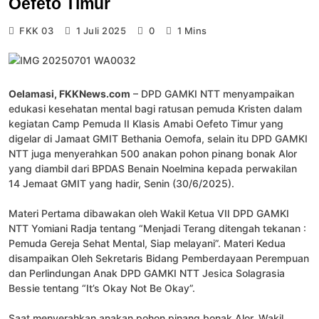
Oefeto Timur
FKK 03
1 Juli 2025
0
1 Mins
Oelamasi, FKKNews.com
– DPD GAMKI NTT menyampaikan
edukasi kesehatan mental bagi ratusan pemuda Kristen dalam
kegiatan Camp Pemuda II Klasis Amabi Oefeto Timur yang
digelar di Jamaat GMIT Bethania Oemofa, selain itu DPD GAMKI
NTT juga menyerahkan 500 anakan pohon pinang bonak Alor
yang diambil dari BPDAS Benain Noelmina kepada perwakilan
14 Jemaat GMIT yang hadir, Senin (30/6/2025).
Materi Pertama dibawakan oleh Wakil Ketua VII DPD GAMKI
NTT Yomiani Radja tentang “Menjadi Terang ditengah tekanan :
Pemuda Gereja Sehat Mental, Siap melayani”. Materi Kedua
disampaikan Oleh Sekretaris Bidang Pemberdayaan Perempuan
dan Perlindungan Anak DPD GAMKI NTT Jesica Solagrasia
Bessie tentang “It’s Okay Not Be Okay”.
Saat menyerahkan anakan pohon pinang bonak Alor, Wakil