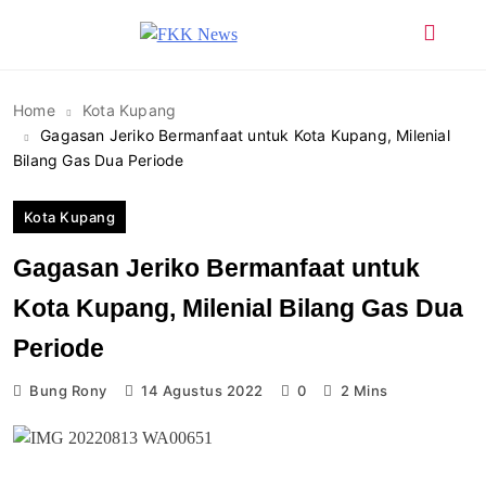
Skip
to
FKK News
content
Home
Kota Kupang
Gagasan Jeriko Bermanfaat untuk Kota Kupang, Milenial
Bilang Gas Dua Periode
Kota Kupang
Gagasan Jeriko Bermanfaat untuk
Kota Kupang, Milenial Bilang Gas Dua
Periode
Bung Rony
14 Agustus 2022
0
2 Mins