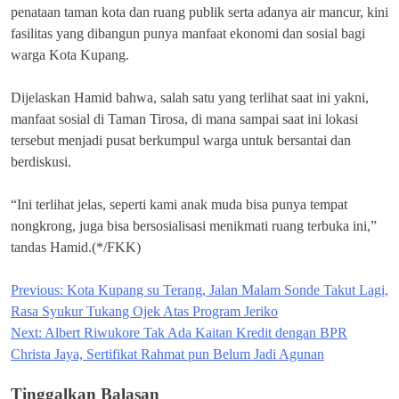
penataan taman kota dan ruang publik serta adanya air mancur, kini
fasilitas yang dibangun punya manfaat ekonomi dan sosial bagi
warga Kota Kupang.
Dijelaskan Hamid bahwa, salah satu yang terlihat saat ini yakni,
manfaat sosial di Taman Tirosa, di mana sampai saat ini lokasi
tersebut menjadi pusat berkumpul warga untuk bersantai dan
berdiskusi.
“Ini terlihat jelas, seperti kami anak muda bisa punya tempat
nongkrong, juga bisa bersosialisasi menikmati ruang terbuka ini,”
tandas Hamid.(*/FKK)
Previous:
Kota Kupang su Terang, Jalan Malam Sonde Takut Lagi,
Navigasi
Rasa Syukur Tukang Ojek Atas Program Jeriko
pos
Next:
Albert Riwukore Tak Ada Kaitan Kredit dengan BPR
Christa Jaya, Sertifikat Rahmat pun Belum Jadi Agunan
Tinggalkan Balasan