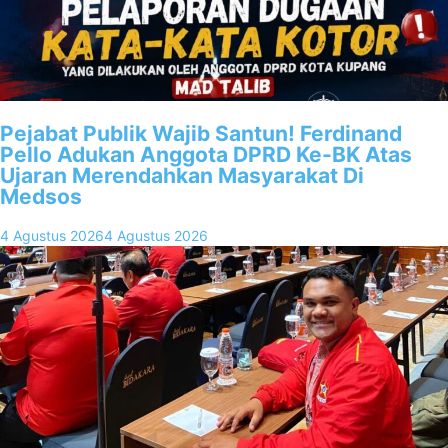
Pejabat Publik Wajib Santun! Ferdinand
Pello Adukan Anggota DPRD Ke-BK Atas
Ujaran Merendahkan Masyarakat Di
Medsos
4 Agustus 2026
4 Agustus 2026