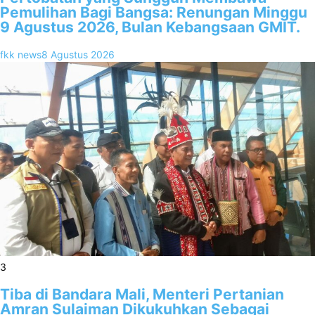
Pemulihan Bagi Bangsa: Renungan Minggu
9 Agustus 2026, Bulan Kebangsaan GMIT.
fkk news
8 Agustus 2026
3
Tiba di Bandara Mali, Menteri Pertanian
Amran Sulaiman Dikukuhkan Sebagai