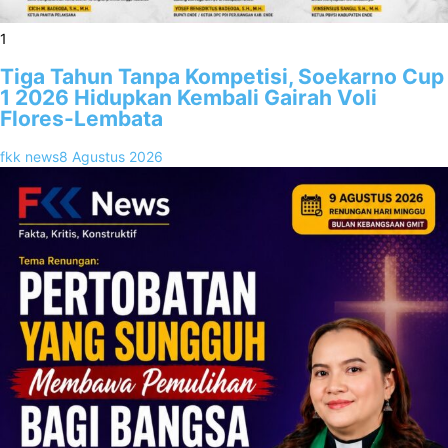
1
Tiga Tahun Tanpa Kompetisi, Soekarno Cup
1 2026 Hidupkan Kembali Gairah Voli
Flores-Lembata
fkk news
8 Agustus 2026