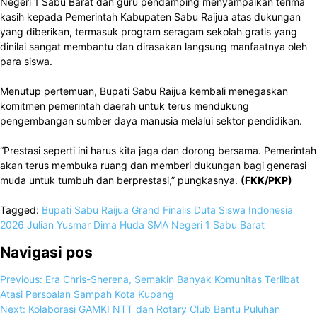
Negeri 1 Sabu Barat dan guru pendamping menyampaikan terima
kasih kepada Pemerintah Kabupaten Sabu Raijua atas dukungan
yang diberikan, termasuk program seragam sekolah gratis yang
dinilai sangat membantu dan dirasakan langsung manfaatnya oleh
para siswa.
Menutup pertemuan, Bupati Sabu Raijua kembali menegaskan
komitmen pemerintah daerah untuk terus mendukung
pengembangan sumber daya manusia melalui sektor pendidikan.
“Prestasi seperti ini harus kita jaga dan dorong bersama. Pemerintah
akan terus membuka ruang dan memberi dukungan bagi generasi
muda untuk tumbuh dan berprestasi,” pungkasnya.
(FKK/PKP)
Tagged:
Bupati Sabu Raijua
Grand Finalis Duta Siswa Indonesia
2026
Julian Yusmar Dima Huda
SMA Negeri 1 Sabu Barat
Navigasi pos
Previous:
Era Chris-Sherena, Semakin Banyak Komunitas Terlibat
Atasi Persoalan Sampah Kota Kupang
Next:
Kolaborasi GAMKI NTT dan Rotary Club Bantu Puluhan