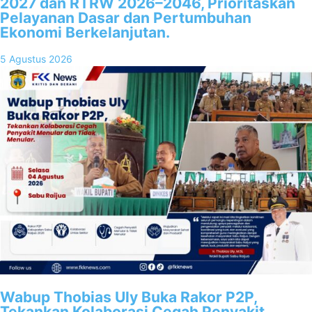
2027 dan RTRW 2026–2046, Prioritaskan
Pelayanan Dasar dan Pertumbuhan
Ekonomi Berkelanjutan.
5 Agustus 2026
Wabup Thobias Uly Buka Rakor P2P,
Tekankan Kolaborasi Cegah Penyakit