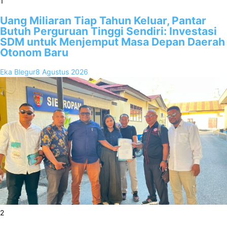
1
Uang Miliaran Tiap Tahun Keluar, Pantar
Butuh Perguruan Tinggi Sendiri: Investasi
SDM untuk Menjemput Masa Depan Daerah
Otonom Baru
Eka Blegur
8 Agustus 2026
2