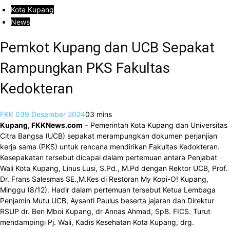
Kota Kupang
News
Pemkot Kupang dan UCB Sepakat
Rampungkan PKS Fakultas
Kedokteran
FKK 03
9 Desember 2024
0
3 mins
Kupang, FKKNews.com
– Pemerintah Kota Kupang dan Universitas
Citra Bangsa (UCB) sepakat merampungkan dokumen perjanjian
kerja sama (PKS) untuk rencana mendirikan Fakultas Kedokteran.
Kesepakatan tersebut dicapai dalam pertemuan antara Penjabat
Wali Kota Kupang, Linus Lusi, S.Pd., M.Pd dengan Rektor UCB, Prof.
Dr. Frans Salesmas SE.,M.Kes di Restoran My Kopi-O! Kupang,
Minggu (8/12). Hadir dalam pertemuan tersebut Ketua Lembaga
Penjamin Mutu UCB, Aysanti Paulus beserta jajaran dan Direktur
RSUP dr. Ben Mboi Kupang, dr Annas Ahmad, SpB. FICS. Turut
mendampingi Pj. Wali, Kadis Kesehatan Kota Kupang, drg.