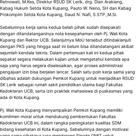
Retnowati, M.Kes, Direktur RSUD SK Lerik, drg. Dian Arakiang,
Kabag Hukum Setda Kota Kupang, Pauto W. Neno, SH dan Kabag
Prokompim Setda Kota Kupang, Daud N. Nafi, S.STP.,M.Si.
Sebelumnya kerja sama kedua belah pihak sudah disepakati
dengan ditandatanganinya nota kesepahaman oleh Pj. Wali Kota
Kupang dan Rektor UCB. Selanjutnya MoU tersebut ditindaklanjuti
dengan PKS yang hingga saat ini belum bisa ditandatangani akibat
sejumlah kendala teknis. Dalam pertemuan kali ini kedua pihak
sepakat segera melakukan kajian untuk mengetahui kendala apa
saja yang harus segera diselesaikan, agar proses administrasi
pengajuan izin bisa berjalan lancar. Salah satu poin kerja sama yang
dibahas adalah dukungan Pemkot Kupang untuk menjadikan RSUD
SK Lerik sebagai rumah sakit pendidikan utama bagi Fakultas
Kedokteran UCB, serta izin praktek mahasiswa di puskesmas yang
ada di Kota Kupang.
Pj. Wali Kota Kupang menyampaikan Pemkot Kupang memiliki
komitmen moral untuk mendukung pembentukan Fakultas
Kedokteran UCB ini, dalam rangka peningkatan kualitas SDM
bidang kesehatan di Kota Kupang. Sebelumnya dengan motivasi
yang sama pihaknya juga mendorong Sinode GMIT untuk