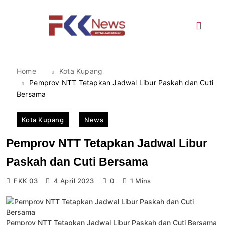
Skip
to
content
FKK News
Home
Kota Kupang
Pemprov NTT Tetapkan Jadwal Libur Paskah dan Cuti
Bersama
Kota Kupang
News
Pemprov NTT Tetapkan Jadwal Libur
Paskah dan Cuti Bersama
FKK 03
4 April 2023
0
1 Mins
Pemprov NTT Tetapkan Jadwal Libur Paskah dan Cuti Bersama