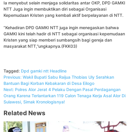
Ia menyebut selain menjaga solidaritas antar OKP, DPD GAMKI
NTT Juga ingin membuktikan diri sebagai Organisasi
Kepemudaan Kristen yang kembali aktif berpelayanan di NTT.
“Kehadiran DPD GAMKI NTT juga ingin menegaskan bahwa
GAMKI kini telah hadir di NTT sebagai organisasi kepemudaan
Kristen yang siap memberi sumbangsih bagi gereja dan
masyarakat NTT,”ungkapnya.(FKK03)
Tagged:
Dpd gamki ntt
Headline
Navigasi
Previous:
Wakil Bupati Sabu Raijua Thobias Uly Serahkan
pos
Bantuan Bagi Korban Kebakaran di Desa Eilogo
Next:
Polres Alor Jerat 4 Pelaku Dengan Pasal Perdagangan
Orang Karena Terlantarkan 119 Calon Tenaga Kerja Asal Alor Di
Sulawesi, Simak Kronologisnya!
Related News