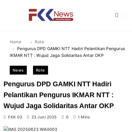
Skip
to
content
FKK News
Home
Rote
Pengurus DPD GAMKI NTT Hadiri Pelantikan Pengurus
IKMAR NTT : Wujud Jaga Solidaritas Antar OKP
News
Rote
Pengurus DPD GAMKI NTT Hadiri
Pelantikan Pengurus IKMAR NTT :
Wujud Jaga Solidaritas Antar OKP
FKK 03
23 Juni 2025
0
1 Mins