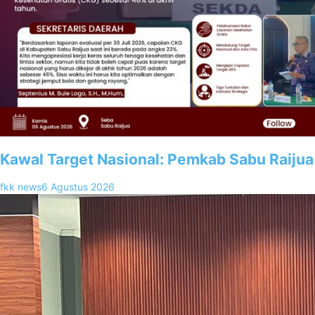
Kawal Target Nasional: Pemkab Sabu Raijua
fkk news
6 Agustus 2026