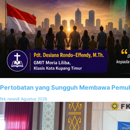
Pertobatan yang Sungguh Membawa Pemuli
fkk news
8 Agustus 2026