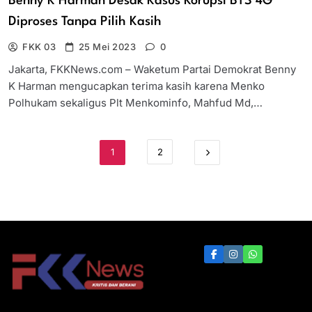
Benny K Harman Desak Kasus Korupsi BTS 4G
Diproses Tanpa Pilih Kasih
FKK 03
25 Mei 2023
0
Jakarta, FKKNews.com – Waketum Partai Demokrat Benny
K Harman mengucapkan terima kasih karena Menko
Polhukam sekaligus Plt Menkominfo, Mahfud Md,…
1
2