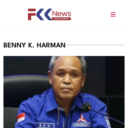
Skip
to
content
FKK News
BENNY K. HARMAN