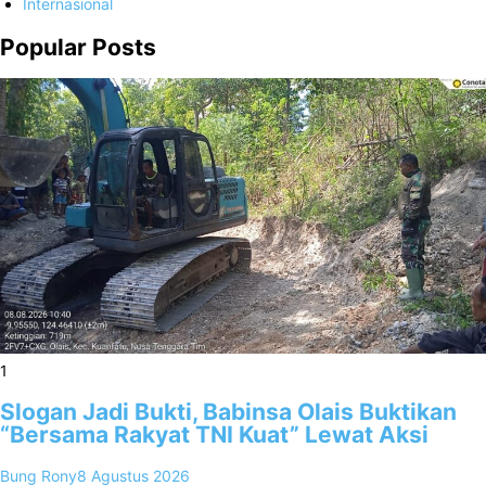
Internasional
Popular Posts
1
Slogan Jadi Bukti, Babinsa Olais Buktikan
“Bersama Rakyat TNI Kuat” Lewat Aksi
Bung Rony
8 Agustus 2026