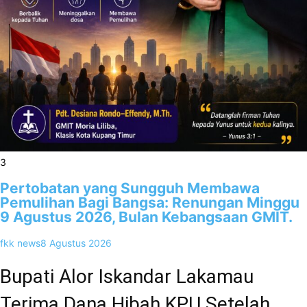
3
Pertobatan yang Sungguh Membawa
Pemulihan Bagi Bangsa: Renungan Minggu
9 Agustus 2026, Bulan Kebangsaan GMIT.
fkk news
8 Agustus 2026
Bupati Alor Iskandar Lakamau
Terima Dana Hibah KPU Setelah