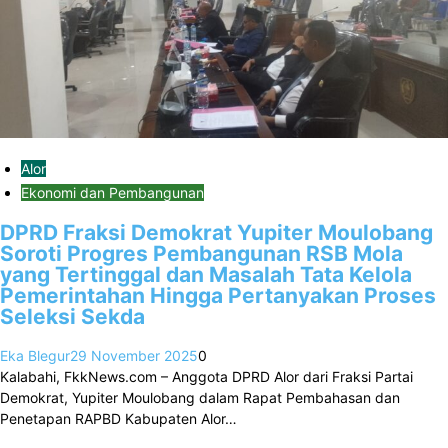
Alor
Ekonomi dan Pembangunan
DPRD Fraksi Demokrat Yupiter Moulobang
Soroti Progres Pembangunan RSB Mola
yang Tertinggal dan Masalah Tata Kelola
Pemerintahan Hingga Pertanyakan Proses
Seleksi Sekda
Eka Blegur
29 November 2025
0
Kalabahi, FkkNews.com – Anggota DPRD Alor dari Fraksi Partai
Demokrat, Yupiter Moulobang dalam Rapat Pembahasan dan
Penetapan RAPBD Kabupaten Alor…