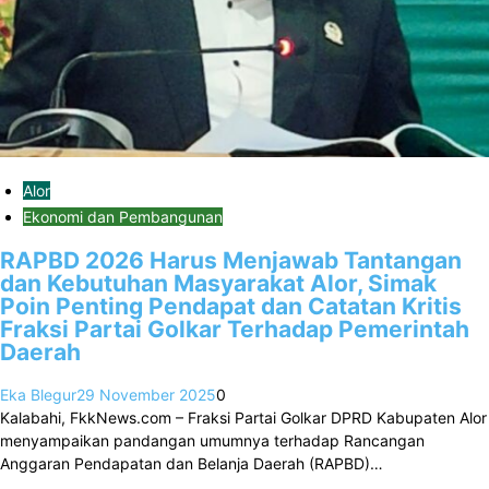
Alor
Ekonomi dan Pembangunan
RAPBD 2026 Harus Menjawab Tantangan
dan Kebutuhan Masyarakat Alor, Simak
Poin Penting Pendapat dan Catatan Kritis
Fraksi Partai Golkar Terhadap Pemerintah
Daerah
Eka Blegur
29 November 2025
0
Kalabahi, FkkNews.com – Fraksi Partai Golkar DPRD Kabupaten Alor
menyampaikan pandangan umumnya terhadap Rancangan
Anggaran Pendapatan dan Belanja Daerah (RAPBD)…