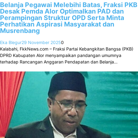
Belanja Pegawai Melebihi Batas, Fraksi PKB
Desak Pemda Alor Optimalkan PAD dan
Perampingan Struktur OPD Serta Minta
Perhatikan Aspirasi Masyarakat dan
Musrenbang
Eka Blegur
29 November 2025
0
Kalabahi, FkkNews.com – Fraksi Partai Kebangkitan Bangsa (PKB)
DPRD Kabupaten Alor menyampaikan pandangan umumnya
terhadap Rancangan Anggaran Pendapatan dan Belanja…