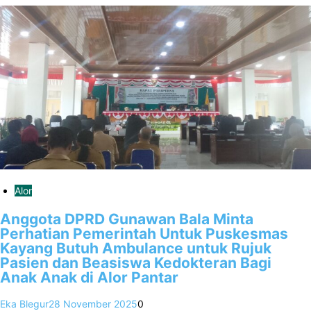
Alor
Anggota DPRD Gunawan Bala Minta
Perhatian Pemerintah Untuk Puskesmas
Kayang Butuh Ambulance untuk Rujuk
Pasien dan Beasiswa Kedokteran Bagi
Anak Anak di Alor Pantar
Eka Blegur
28 November 2025
0