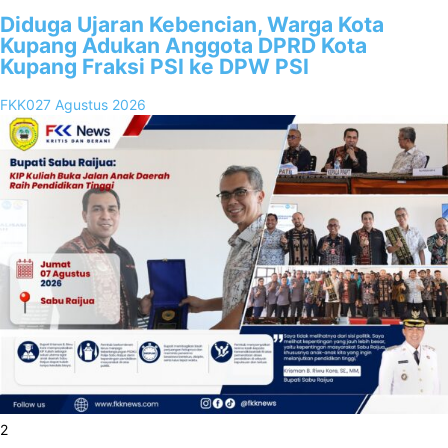
Diduga Ujaran Kebencian, Warga Kota
Kupang Adukan Anggota DPRD Kota
Kupang Fraksi PSI ke DPW PSI
FKK02
7 Agustus 2026
2