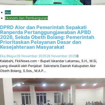
Alor
Ekonomi dan Pembangunan
DPRD Alor dan Pemerintah Sepakati
Ranperda Pertanggungjawaban APBD
2026, Sekda Obeth Bolang: Pemerintah
Prioritaskan Pelayanan Dasar dan
Kesejahteraan Masyarakat
Eka Blegur
29 November 2025
29 November 2025
0
Kalabahi, FkkNews.com – Bupati Iskandar Lakamau, S.H., M.Si,
yang diwakili oleh Penjabat Sekretaris Daerah Kabupaten Alor
Obeth Bolang, S.Sos., M.A.P…