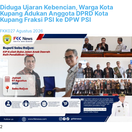
Diduga Ujaran Kebencian, Warga Kota
Kupang Adukan Anggota DPRD Kota
Kupang Fraksi PSI ke DPW PSI
FKK02
7 Agustus 2026
2