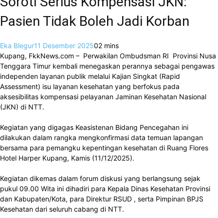
Soroti Serius Kompensasi JKN:
Pasien Tidak Boleh Jadi Korban
Eka Blegur
11 Desember 2025
0
2 mins
Kupang, FkkNews.com – Perwakilan Ombudsman RI Provinsi Nusa
Tenggara Timur kembali menegaskan perannya sebagai pengawas
independen layanan publik melalui Kajian Singkat (Rapid
Assessment) isu layanan kesehatan yang berfokus pada
aksesibilitas kompensasi pelayanan Jaminan Kesehatan Nasional
(JKN) di NTT.
Kegiatan yang digagas Keasistenan Bidang Pencegahan ini
dilakukan dalam rangka mengkonfirmasi data temuan lapangan
bersama para pemangku kepentingan kesehatan di Ruang Flores
Hotel Harper Kupang, Kamis (11/12/2025).
Kegiatan dikemas dalam forum diskusi yang berlangsung sejak
pukul 09.00 Wita ini dihadiri para Kepala Dinas Kesehatan Provinsi
dan Kabupaten/Kota, para Direktur RSUD , serta Pimpinan BPJS
Kesehatan dari seluruh cabang di NTT.