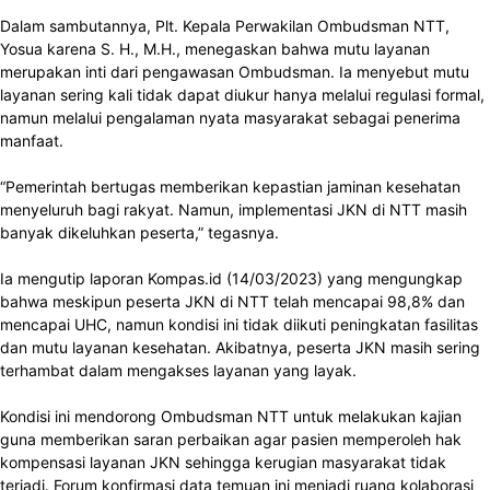
Dalam sambutannya, Plt. Kepala Perwakilan Ombudsman NTT,
Yosua karena S. H., M.H., menegaskan bahwa mutu layanan
merupakan inti dari pengawasan Ombudsman. Ia menyebut mutu
layanan sering kali tidak dapat diukur hanya melalui regulasi formal,
namun melalui pengalaman nyata masyarakat sebagai penerima
manfaat.
“Pemerintah bertugas memberikan kepastian jaminan kesehatan
menyeluruh bagi rakyat. Namun, implementasi JKN di NTT masih
banyak dikeluhkan peserta,” tegasnya.
Ia mengutip laporan Kompas.id (14/03/2023) yang mengungkap
bahwa meskipun peserta JKN di NTT telah mencapai 98,8% dan
mencapai UHC, namun kondisi ini tidak diikuti peningkatan fasilitas
dan mutu layanan kesehatan. Akibatnya, peserta JKN masih sering
terhambat dalam mengakses layanan yang layak.
Kondisi ini mendorong Ombudsman NTT untuk melakukan kajian
guna memberikan saran perbaikan agar pasien memperoleh hak
kompensasi layanan JKN sehingga kerugian masyarakat tidak
terjadi. Forum konfirmasi data temuan ini menjadi ruang kolaborasi