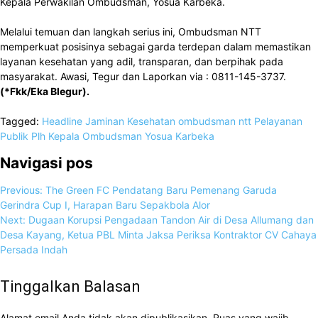
Kepala Perwakilan Ombudsman, Yosua Karbeka.
Melalui temuan dan langkah serius ini, Ombudsman NTT
memperkuat posisinya sebagai garda terdepan dalam memastikan
layanan kesehatan yang adil, transparan, dan berpihak pada
masyarakat. Awasi, Tegur dan Laporkan via : 0811-145-3737.
(*Fkk/Eka Blegur).
Tagged:
Headline
Jaminan
Kesehatan
ombudsman ntt
Pelayanan
Publik
Plh Kepala Ombudsman Yosua Karbeka
Navigasi pos
Previous:
The Green FC Pendatang Baru Pemenang Garuda
Gerindra Cup I, Harapan Baru Sepakbola Alor
Next:
Dugaan Korupsi Pengadaan Tandon Air di Desa Allumang dan
Desa Kayang, Ketua PBL Minta Jaksa Periksa Kontraktor CV Cahaya
Persada Indah
Tinggalkan Balasan
Alamat email Anda tidak akan dipublikasikan.
Ruas yang wajib