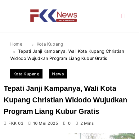
Skip
to
content
FKK News
Home
Kota Kupang
Tepati Janji Kampanya, Wali Kota Kupang Christian
Widodo Wujudkan Program Liang Kubur Gratis
Kota Kupang
News
Tepati Janji Kampanya, Wali Kota
Kupang Christian Widodo Wujudkan
Program Liang Kubur Gratis
FKK 03
16 Mei 2025
0
2 Mins