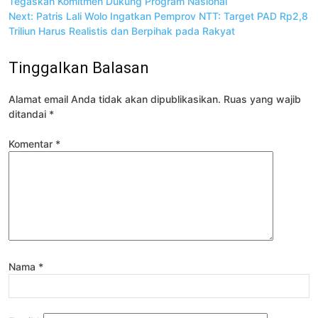
pos
Tegaskan Komitmen Dukung Program Nasional
Next:
Patris Lali Wolo Ingatkan Pemprov NTT: Target PAD Rp2,8
Triliun Harus Realistis dan Berpihak pada Rakyat
Tinggalkan Balasan
Alamat email Anda tidak akan dipublikasikan.
Ruas yang wajib
ditandai
*
Komentar
*
Nama
*