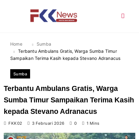
Skip
to
content
FKK News
Home
Sumba
Terbantu Ambulans Gratis, Warga Sumba Timur
Sampaikan Terima Kasih kepada Stevano Adranacus
Sumba
Terbantu Ambulans Gratis, Warga
Sumba Timur Sampaikan Terima Kasih
kepada Stevano Adranacus
FKK02
3 Februari 2026
0
1 Mins