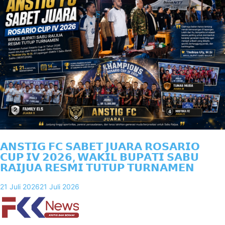
𝗔𝗡𝗦𝗧𝗜𝗚 𝗙𝗖 𝗦𝗔𝗕𝗘𝗧 𝗝𝗨𝗔𝗥𝗔 𝗥𝗢𝗦𝗔𝗥𝗜𝗢
𝗖𝗨𝗣 𝗜𝗩 𝟮𝟬𝟮𝟲, 𝗪𝗔𝗞𝗜𝗟 𝗕𝗨𝗣𝗔𝗧𝗜 𝗦𝗔𝗕𝗨
𝗥𝗔𝗜𝗝𝗨𝗔 𝗥𝗘𝗦𝗠𝗜 𝗧𝗨𝗧𝗨𝗣 𝗧𝗨𝗥𝗡𝗔𝗠𝗘𝗡
21 Juli 2026
21 Juli 2026