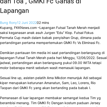
dan Toa , GMKI Fc Ganas di
Lapangan
Bung Rony
12 Juni 2022
0
2 mins
Kupang, FKKNews.com –Lapangan Futsal Tanah Merah menjadi
saksi keganasan anak asuh Jurgen “Edu” Klop. Futsal Fokus
Permata Cup masih dalam babak penyisihan Grup, dimana pada
pertandingan pertama mempertemukan GMKI Fc Vs Eliminasi Fc.
Demikian pantauan tim media ini saat pertandingan berlangsung di
lapangan Futsal Tanah Merah pada hari Minggu, 12/06/2022. Sesuai
jadwal, pertandingan akan berlangsung pukul 09.00 WITA tetapi
molor beberapa menit sebelum wasit memasuki lapangan.
Sesuai line up, asisten pelatih Ama Mikdon menunjuk Adi sebagai
kiper merupakan keturunan Amanatun, Sam, Leo, Lorens, Rio
Taopan dari GMKI Fc yang akan bertanding pada babak I.
Pemanasan di luar lapangan membakar semangat kedua Tim yg
berambisi menang. Tim GMKI Fc Dengan kostum paduan Jersey