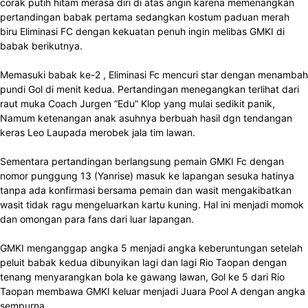
corak putih hitam merasa diri di atas angin karena memenangkan
pertandingan babak pertama sedangkan kostum paduan merah
biru Eliminasi FC dengan kekuatan penuh ingin melibas GMKI di
babak berikutnya.
Memasuki babak ke-2 , Eliminasi Fc mencuri star dengan menambah
pundi Gol di menit kedua. Pertandingan menegangkan terlihat dari
raut muka Coach Jurgen “Edu” Klop yang mulai sedikit panik,
Namum ketenangan anak asuhnya berbuah hasil dgn tendangan
keras Leo Laupada merobek jala tim lawan.
Sementara pertandingan berlangsung pemain GMKI Fc dengan
nomor punggung 13 (Yanrise) masuk ke lapangan sesuka hatinya
tanpa ada konfirmasi bersama pemain dan wasit mengakibatkan
wasit tidak ragu mengeluarkan kartu kuning. Hal ini menjadi momok
dan omongan para fans dari luar lapangan.
GMKI menganggap angka 5 menjadi angka keberuntungan setelah
peluit babak kedua dibunyikan lagi dan lagi Rio Taopan dengan
tenang menyarangkan bola ke gawang lawan, Gol ke 5 dari Rio
Taopan membawa GMKI keluar menjadi Juara Pool A dengan angka
sempurna.