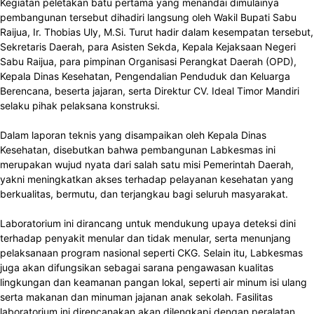
Kegiatan peletakan batu pertama yang menandai dimulainya
pembangunan tersebut dihadiri langsung oleh Wakil Bupati Sabu
Raijua, Ir. Thobias Uly, M.Si. Turut hadir dalam kesempatan tersebut,
Sekretaris Daerah, para Asisten Sekda, Kepala Kejaksaan Negeri
Sabu Raijua, para pimpinan Organisasi Perangkat Daerah (OPD),
Kepala Dinas Kesehatan, Pengendalian Penduduk dan Keluarga
Berencana, beserta jajaran, serta Direktur CV. Ideal Timor Mandiri
selaku pihak pelaksana konstruksi.
Dalam laporan teknis yang disampaikan oleh Kepala Dinas
Kesehatan, disebutkan bahwa pembangunan Labkesmas ini
merupakan wujud nyata dari salah satu misi Pemerintah Daerah,
yakni meningkatkan akses terhadap pelayanan kesehatan yang
berkualitas, bermutu, dan terjangkau bagi seluruh masyarakat.
Laboratorium ini dirancang untuk mendukung upaya deteksi dini
terhadap penyakit menular dan tidak menular, serta menunjang
pelaksanaan program nasional seperti CKG. Selain itu, Labkesmas
juga akan difungsikan sebagai sarana pengawasan kualitas
lingkungan dan keamanan pangan lokal, seperti air minum isi ulang
serta makanan dan minuman jajanan anak sekolah. Fasilitas
laboratorium ini direncanakan akan dilengkapi dengan peralatan