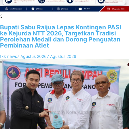
3
Bupati Sabu Raijua Lepas Kontingen PASI
ke Kejurda NTT 2026, Targetkan Tradisi
Perolehan Medali dan Dorong Penguatan
Pembinaan Atlet
fkk news
7 Agustus 2026
7 Agustus 2026