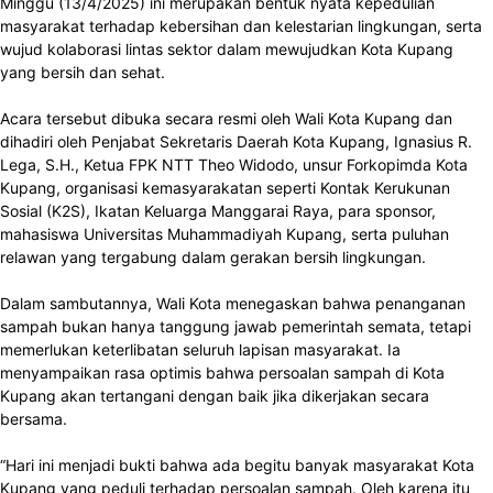
Minggu (13/4/2025) ini merupakan bentuk nyata kepedulian
masyarakat terhadap kebersihan dan kelestarian lingkungan, serta
wujud kolaborasi lintas sektor dalam mewujudkan Kota Kupang
yang bersih dan sehat.
Acara tersebut dibuka secara resmi oleh Wali Kota Kupang dan
dihadiri oleh Penjabat Sekretaris Daerah Kota Kupang, Ignasius R.
Lega, S.H., Ketua FPK NTT Theo Widodo, unsur Forkopimda Kota
Kupang, organisasi kemasyarakatan seperti Kontak Kerukunan
Sosial (K2S), Ikatan Keluarga Manggarai Raya, para sponsor,
mahasiswa Universitas Muhammadiyah Kupang, serta puluhan
relawan yang tergabung dalam gerakan bersih lingkungan.
Dalam sambutannya, Wali Kota menegaskan bahwa penanganan
sampah bukan hanya tanggung jawab pemerintah semata, tetapi
memerlukan keterlibatan seluruh lapisan masyarakat. Ia
menyampaikan rasa optimis bahwa persoalan sampah di Kota
Kupang akan tertangani dengan baik jika dikerjakan secara
bersama.
“Hari ini menjadi bukti bahwa ada begitu banyak masyarakat Kota
Kupang yang peduli terhadap persoalan sampah. Oleh karena itu