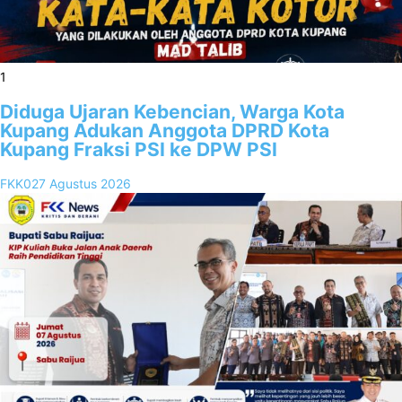
1
Diduga Ujaran Kebencian, Warga Kota
Kupang Adukan Anggota DPRD Kota
Kupang Fraksi PSI ke DPW PSI
FKK02
7 Agustus 2026