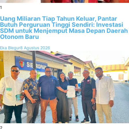
1
Uang Miliaran Tiap Tahun Keluar, Pantar
Butuh Perguruan Tinggi Sendiri: Investasi
SDM untuk Menjemput Masa Depan Daerah
Otonom Baru
Eka Blegur
8 Agustus 2026
2