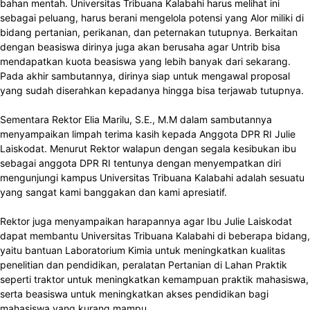
bahan mentah. Universitas Tribuana Kalabahi harus melihat ini
sebagai peluang, harus berani mengelola potensi yang Alor miliki di
bidang pertanian, perikanan, dan peternakan tutupnya. Berkaitan
dengan beasiswa dirinya juga akan berusaha agar Untrib bisa
mendapatkan kuota beasiswa yang lebih banyak dari sekarang.
Pada akhir sambutannya, dirinya siap untuk mengawal proposal
yang sudah diserahkan kepadanya hingga bisa terjawab tutupnya.
Sementara Rektor Elia Marilu, S.E., M.M dalam sambutannya
menyampaikan limpah terima kasih kepada Anggota DPR RI Julie
Laiskodat. Menurut Rektor walapun dengan segala kesibukan ibu
sebagai anggota DPR RI tentunya dengan menyempatkan diri
mengunjungi kampus Universitas Tribuana Kalabahi adalah sesuatu
yang sangat kami banggakan dan kami apresiatif.
Rektor juga menyampaikan harapannya agar Ibu Julie Laiskodat
dapat membantu Universitas Tribuana Kalabahi di beberapa bidang,
yaitu bantuan Laboratorium Kimia untuk meningkatkan kualitas
penelitian dan pendidikan, peralatan Pertanian di Lahan Praktik
seperti traktor untuk meningkatkan kemampuan praktik mahasiswa,
serta beasiswa untuk meningkatkan akses pendidikan bagi
mahasiswa yang kurang mampu.