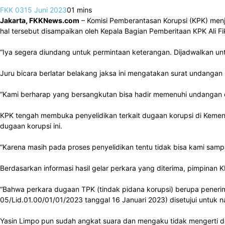
FKK 03
15 Juni 2023
0
1 mins
Jakarta, FKKNews.com
– Komisi Pemberantasan Korupsi (KPK) menj
hal tersebut disampaikan oleh Kepala Bagian Pemberitaan KPK Ali Fik
“Iya segera diundang untuk permintaan keterangan. Dijadwalkan un
Juru bicara berlatar belakang jaksa ini mengatakan surat undangan k
“Kami berharap yang bersangkutan bisa hadir memenuhi undangan
KPK tengah membuka penyelidikan terkait dugaan korupsi di Kementan 
dugaan korupsi ini.
“Karena masih pada proses penyelidikan tentu tidak bisa kami sam
Berdasarkan informasi hasil gelar perkara yang diterima, pimpinan
“Bahwa perkara dugaan TPK (tindak pidana korupsi) berupa penerima
05/Lid.01.00/01/01/2023 tanggal 16 Januari 2023) disetujui untuk n
Yasin Limpo pun sudah angkat suara dan mengaku tidak mengerti d