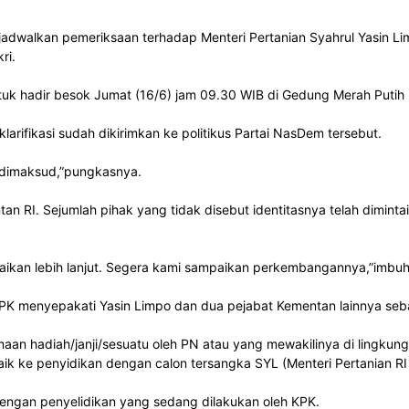
adwalkan pemeriksaan terhadap Menteri Pertanian Syahrul Yasin Lim
ri.
tuk hadir besok Jumat (16/6) jam 09.30 WIB di Gedung Merah Putih 
larifikasi sudah dikirimkan ke politikus Partai NasDem tersebut.
 dimaksud,”pungkasnya.
RI. Sejumlah pihak yang tidak disebut identitasnya telah dimintai kl
paikan lebih lanjut. Segera kami sampaikan perkembangannya,”imbu
 KPK menyepakati Yasin Limpo dan dua pejabat Kementan lainnya seb
an hadiah/janji/sesuatu oleh PN atau yang mewakilinya di lingkung
aik ke penyidikan dengan calon tersangka SYL (Menteri Pertanian RI
engan penyelidikan yang sedang dilakukan oleh KPK.