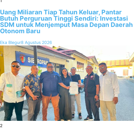
1
Uang Miliaran Tiap Tahun Keluar, Pantar
Butuh Perguruan Tinggi Sendiri: Investasi
SDM untuk Menjemput Masa Depan Daerah
Otonom Baru
Eka Blegur
8 Agustus 2026
2