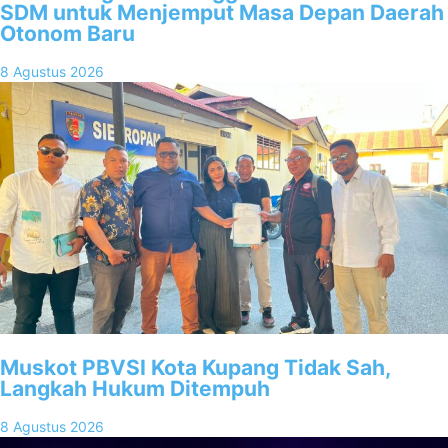
SDM untuk Menjemput Masa Depan Daerah
Otonom Baru
8 Agustus 2026
Muskot PBVSI Kota Kupang Tidak Sah,
Langkah Hukum Ditempuh
8 Agustus 2026