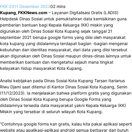
FKK 03
11 Desember 2023
0
2 mins
Kupang, FKKNews.com
– Layanan Digitalisasi Gratis (LADIS)
Helpdesk Dinas Sosial untuk pemuktahiran data kemisikinan guna
pemberian bantuan bagi Kepala Keluarga (KK) miskin yang
digunakan oleh Dinas Sosial Kota Kupang sejak tanggal 21
september 2021 berupa google forms yang diisi oleh masyarakat
kota kupang yang didalamnya terdapat bagian -bagian mengenai
kebutuhan dan identitas masyarakat, dari data yang diisi tersebut
akan digunakan oleh Dinas Sosial maupun dinas-dinas lainnya untuk
memberikan bantuan dan mengetahui sejauh mana tingkat
kelayakan hidup masyarakat Kota Kupang.
Analisi kebijakan pada Dinas Sosial Kota Kupang Tarsan Itarianus
Riwu Djami saat ditemui di Kantor Dinas Sosial Kota Kupang, Senin
(11/12/2023). Ia menjelaskan bahwa platform gratis yang digunakan
oleh Dinas Sosial Kota Kupang berupa Google Forms yang
didalamnya tersedia data masyarakat yakni Kepala Keluarga (KK)
Miskin yang tersebar di seluruh wilayah Kota Kupang.
“Contohnya google forms kan gratis, kalau kita pakai aplikasi seperti
website atau apalikasi-aplikasi android semua berbayar dan butuh