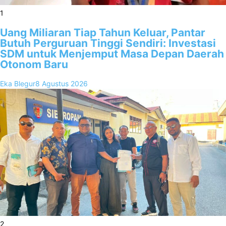
1
Uang Miliaran Tiap Tahun Keluar, Pantar
Butuh Perguruan Tinggi Sendiri: Investasi
SDM untuk Menjemput Masa Depan Daerah
Otonom Baru
Eka Blegur
8 Agustus 2026
2