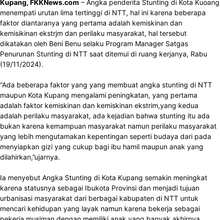
Kupang, FKKNews.com
– Angka penderita Stunting di Kota Kuoang
menempati urutan lima tertinggi di NTT, hal ini karena beberapa
faktor diantaranya yang pertama adalah kemiskinan dan
kemisikinan ekstrjm dan perilaku masyarakat, hal tersebut
dikatakan oleh Beni Benu selaku Program Manager Satgas
Penurunan Stunting di NTT saat ditemui di ruang kerjanya, Rabu
(19/11/2024).
“Ada beberapa faktor yang yang membuat angka stunting di NTT
maupun Kota Kupang mengalami peningkatan, yang pertama
adalah faktor kemiskinan dan kemiskinan ekstrim,yang kedua
adalah perilaku masyarakat, ada kejadian bahwa stunting itu ada
bukan karena kemampuan masyarakat namun perilaku masyarakat
yang lebih mengutamakan kepentingan seperti budaya dari pada
menyiapkan gizi yang cukup bagi ibu hamil maupun anak yang
dilahirkan,”ujarnya.
Ia menyebut Angka Stunting di Kota Kupang semakin meningkat
karena statusnya sebagai Ibukota Provinsi dan menjadi tujuan
urbanisasi masyarakat dari berbagai kabupaten di NTT untuk
mencari kehidupan yang layak namun karena bekerja sebagai
pekerja musiman dengan memiliki anak yang banyak akhirnya