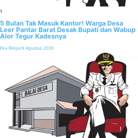
1
5 Bulan Tak Masuk Kantor! Warga Desa
Leer Pantar Barat Desak Bupati dan Wabup
Alor Tegur Kadesnya
Eka Blegur
9 Agustus 2026