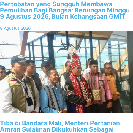
Pertobatan yang Sungguh Membawa
Pemulihan Bagi Bangsa: Renungan Minggu
9 Agustus 2026, Bulan Kebangsaan GMIT.
8 Agustus 2026
Tiba di Bandara Mali, Menteri Pertanian
Amran Sulaiman Dikukuhkan Sebagai