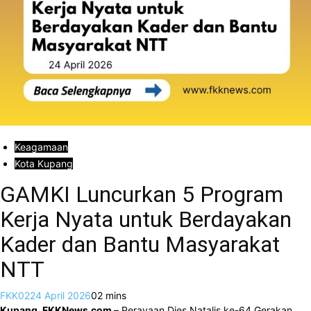
Keagamaan
Kota Kupang
GAMKI Luncurkan 5 Program
Kerja Nyata untuk Berdayakan
Kader dan Bantu Masyarakat
NTT
FKK02
24 April 2026
0
2 mins
Kupang, FKKNews.com –
Perayaan Dies Natalis ke-64 Gerakan