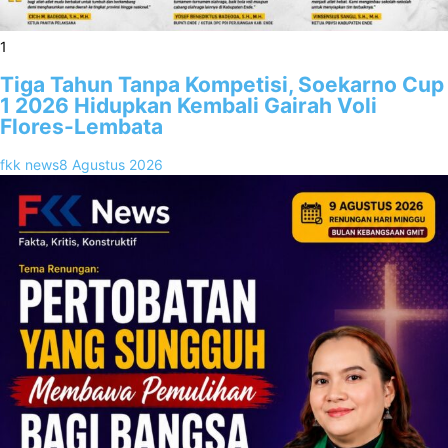
1
Tiga Tahun Tanpa Kompetisi, Soekarno Cup
1 2026 Hidupkan Kembali Gairah Voli
Flores-Lembata
fkk news
8 Agustus 2026