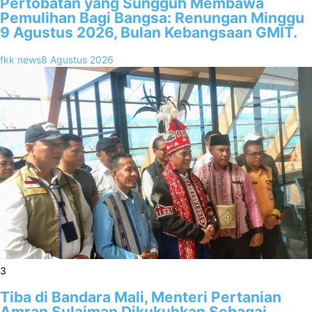
Pertobatan yang Sungguh Membawa
Pemulihan Bagi Bangsa: Renungan Minggu
9 Agustus 2026, Bulan Kebangsaan GMIT.
fkk news
8 Agustus 2026
3
Tiba di Bandara Mali, Menteri Pertanian
Amran Sulaiman Dikukuhkan Sebagai