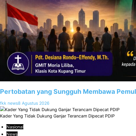
Pertobatan yang Sungguh Membawa Pemuli
fkk news
8 Agustus 2026
Kader Yang Tidak Dukung Ganjar Terancam Dipecat PDIP
Nasional
News