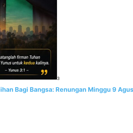
3
han Bagi Bangsa: Renungan Minggu 9 Agus