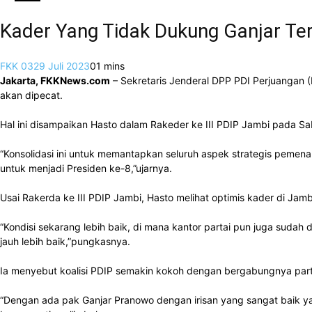
Kader Yang Tidak Dukung Ganjar Te
FKK 03
29 Juli 2023
0
1 mins
Jakarta, FKKNews.com
– Sekretaris Jenderal DPP PDI Perjuangan 
akan dipecat.
Hal ini disampaikan Hasto dalam Rakeder ke III PDIP Jambi pada 
“Konsolidasi ini untuk memantapkan seluruh aspek strategis pem
untuk menjadi Presiden ke-8,”ujarnya.
Usai Rakerda ke III PDIP Jambi, Hasto melihat optimis kader di Jam
“Kondisi sekarang lebih baik, di mana kantor partai pun juga sudah 
jauh lebih baik,”pungkasnya.
Ia menyebut koalisi PDIP semakin kokoh dengan bergabungnya parta
“Dengan ada pak Ganjar Pranowo dengan irisan yang sangat baik ya