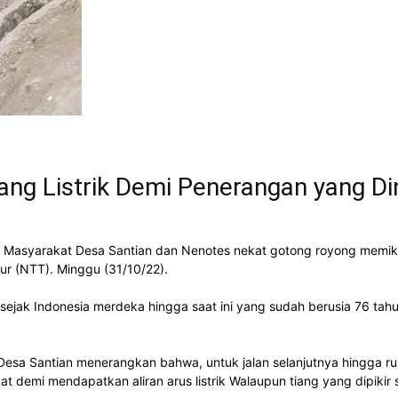
iang Listrik Demi Penerangan yang D
syarakat Desa Santian dan Nenotes nekat gotong royong memikul 13
r (NTT). Minggu (31/10/22).
ak Indonesia merdeka hingga saat ini yang sudah berusia 76 tahun i
sa Santian menerangkan bahwa, untuk jalan selanjutnya hingga ruma
kat demi mendapatkan aliran arus listrik Walaupun tiang yang dipik