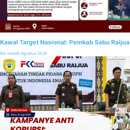
Kawal Target Nasional: Pemkab Sabu Raijua
fkk news
6 Agustus 2026