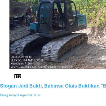
TTS
Slogan Jadi Bukti, Babinsa Olais Buktikan 
Bung Rony
8 Agustus 2026
0
Soe, FKKNews.com-Akses jalan Desa Olais, Kecamatan Kuanfatu, Kab