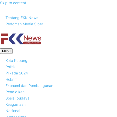
Skip to content
Sabtu, 8 Agustus 2026
Tentang FKK News
Pedoman Media Siber
FKK News
Menu
Kota Kupang
Politik
Pilkada 2024
Hukrim
Ekonomi dan Pembangunan
Pendidikan
Sosial budaya
Keagamaan
Nasional
Internasional