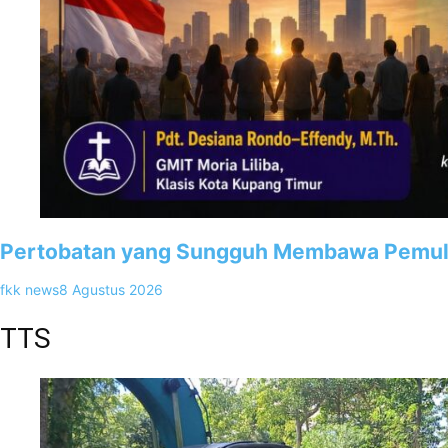
Pertobatan yang Sungguh Membawa Pemuli
fkk news
8 Agustus 2026
TTS