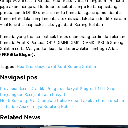
Obaja W. Saflessa (Pemuda Adat Suku Nafsa) mengatan “Pemuda
juga akan mengawal tuntutan tersebut sampe ke tahap sidang
perubahan di DPRD dan selaian itu Pemuda juga siap membantu
Pemerintah dalam implementasi teknis saat lakukan identifikasi dan
verifikasi di setiap suku-suku yg ada di Sorong Selatan”
Pemuda yang tadi terlibat sekitar puluhan orang terdiri dari elemen
Pemuda Adat & Pemuda OKP (GMNI, GMKI, GAMKI, PK) di Sorong
Selatan serta Masyarakat luas dan keterwakilan lembaga Adat.
(FKK/Eka Blegur).
Tagged:
Headline
Masyarakat Adat
Sorong Selatan
Navigasi pos
Previous:
Resmi Dilantik, Pengurus Rakyat Progresif NTT Siap
Perjuangkan Kesejahteraan Rakyat
Next:
Seorang Pria Ditangkap Polisi Akibat Lakukan Persetubuhan
Terhadap Anak Tirinya Berulang Kali
Related News