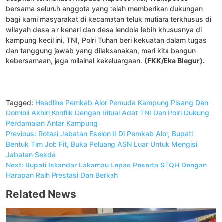
bersama seluruh anggota yang telah memberikan dukungan
bagi kami masyarakat di kecamatan teluk mutiara terkhusus di
wilayah desa air kenari dan desa lendola lebih khususnya di
kampung kecil ini, TNI, Polri Tuhan beri kekuatan dalam tugas
dan tanggung jawab yang dilaksanakan, mari kita bangun
kebersamaan, jaga milainal kekeluargaan.
(FKK/Eka Blegur).
Tagged:
Headline
Pemkab Alor
Pemuda Kampung Pisang Dan
Domloli Akhiri Konflik Dengan Ritual Adat
TNI Dan Polri Dukung
Perdamaian Antar Kampung
Navigasi
Previous:
Rotasi Jabatan Eselon II Di Pemkab Alor, Bupati
pos
Bentuk Tim Job Fit, Buka Peluang ASN Luar Untuk Mengisi
Jabatan Sekda
Next:
Bupati Iskandar Lakamau Lepas Peserta STQH Dengan
Harapan Raih Prestasi Dan Berkah
Related News