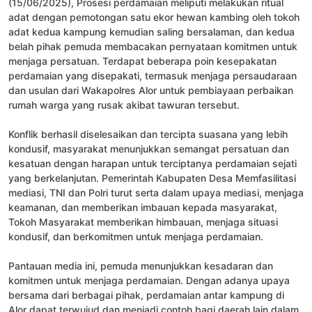
(15/06/2025), Prosesi perdamaian meliputi melakukan ritual
adat dengan pemotongan satu ekor hewan kambing oleh tokoh
adat kedua kampung kemudian saling bersalaman, dan kedua
belah pihak pemuda membacakan pernyataan komitmen untuk
menjaga persatuan. Terdapat beberapa poin kesepakatan
perdamaian yang disepakati, termasuk menjaga persaudaraan
dan usulan dari Wakapolres Alor untuk pembiayaan perbaikan
rumah warga yang rusak akibat tawuran tersebut.
Konflik berhasil diselesaikan dan tercipta suasana yang lebih
kondusif, masyarakat menunjukkan semangat persatuan dan
kesatuan dengan harapan untuk terciptanya perdamaian sejati
yang berkelanjutan. Pemerintah Kabupaten Desa Memfasilitasi
mediasi, TNI dan Polri turut serta dalam upaya mediasi, menjaga
keamanan, dan memberikan imbauan kepada masyarakat,
Tokoh Masyarakat memberikan himbauan, menjaga situasi
kondusif, dan berkomitmen untuk menjaga perdamaian.
Pantauan media ini, pemuda menunjukkan kesadaran dan
komitmen untuk menjaga perdamaian. Dengan adanya upaya
bersama dari berbagai pihak, perdamaian antar kampung di
Alor dapat terwujud dan menjadi contoh bagi daerah lain dalam