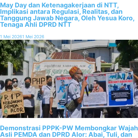
May Day dan Ketenagakerjaan di NTT,
Implikasi antara Regulasi, Realitas, dan
Tanggung Jawab Negara, Oleh Yesua Koro,
Tenaga Ahli DPRD NTT
1 Mei 2026
1 Mei 2026
Demonstrasi PPPK-PW Membongkar Wajah
Asli PEMDA dan DPRD Alor: Abai, Tuli, dan