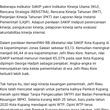
Beberapa indikator SAKIP yakni Indikator Kinerja Utama (IKU),
Rencana Strategis (RENSTRA), Rencana Kinerja Tahunan (RKT),
Perjanjian Kinerja Tahunan (PKT) dan Laporan Kerja Instansi
Pemerintah (LKjIP). Adapun penilaian SAKIP meliputi perencanaan
kinerja, pengukuran kinerja, pelaporan kinerja serta evaluasi
akuntabilitas kinerja internal.
Dalam penilaian KemenPAN-RB diketahui nilai SAKIP Kota Kupang di
ra kepemimpinan Jonas Salean sebesar 63,13. Kemudian meningkat
menjadi 66,44 di era kepemimpinan Jefri Riwu Kore. Namun, nilai
SAKIP kembali menurun menjadi 65,07% pada saat Kota Kupang
dipimpin George Hadjoh sebagai penjabat. Angka-angka ini
menunjukkan tata kelola pemerintahan di era Jefri Riwu Kore
terbukti lebih baik.
Tak hanya itu, dari segi kinerja keuangan pemerintah, Jefri Riwu
Kore telah mencatat sejarah untuk pertama kalinya Pemkot Kupang
meraih opini Wajar Tanpa Pengecualian (WTP) dari Badan Pemeriksa
Keuangan (BPK). Selama kurang lebih 25 tahun, baru pada tahun
2020 Kota Kupang mendapat opini WTP. Opini WTP terus
dipertahankan oleh Pemkot Kupang hingga masa jabatan Jefri Riwu