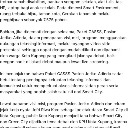
trotoar ramah disabilitas, bantuan seragam sekolah, alat tulis, tas,
HP, laptop bagi anak sekolah. Pada dimensi Smart Environment,
ruang terbuka hijau, taman kota, Gerakan tanam air melalui
penghijauan sebanyak 7.575 pohon.
Bahkan, jika dicermati dengan seksama, Paket GASSS, Paslon
Jeriko-Adinda, dalam pemaparan visi, misi, program, menggunakan
dukungan teknologi informasi, melalui tayangan video slide
presentasi, sehingga dapat dengan mudah diikuti dan dipahami
oleh warga Kota Kupang yang mengikuti jalannya debat, baik
dengan hadir di lokasi debat maupun lewat live streaming.
Ini menunjukkan bahwa Paket GASSS Paslon Jeriko-Adinda sadar
betul tentang pentingnya kekuatan teknologi informasi dan
komunikasi untuk memperkuat akses informasi dan peran serta
masyarakat yang adalah salah satu inti dari Smart City.
Lewat paparan visi, misi, program Paslon Jeriko-Adinda dan rekam
jejak kerja nyata Jefri Riwu Kore sebagai peletak dasar Smart City di
Kota Kupang, public Kota Kupang menjadi tahu bahwa Smart City
dan Green City dijadikan tema debat oleh KPU Kota Kupang, karena
akan menjadi sebuah keharusan bagi paslon wali kota/wakil wali