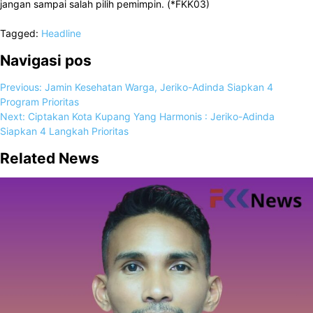
jangan sampai salah pilih pemimpin. (*FKK03)
Tagged:
Headline
Navigasi pos
Previous:
Jamin Kesehatan Warga, Jeriko-Adinda Siapkan 4
Program Prioritas
Next:
Ciptakan Kota Kupang Yang Harmonis : Jeriko-Adinda
Siapkan 4 Langkah Prioritas
Related News