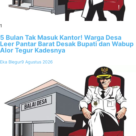
1
5 Bulan Tak Masuk Kantor! Warga Desa
Leer Pantar Barat Desak Bupati dan Wabup
Alor Tegur Kadesnya
Eka Blegur
9 Agustus 2026