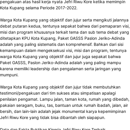
pengakuan atas hasil kerja nyata Jefri Riwu Kore ketika memimpin
Kota Kupang selama Periode 2017-2022.
Warga Kota Kupang yang objektif dan jujur serta mengikuti jalannya
debat putaran kedua, tentunya sepakat bahwa dari pemaparan visi,
misi dan program khususnya terkait tema dan sub tema debat yang
ditetapkan KPU Kota Kupang, Paket GASSS Paslon Jeriko-Adinda
adalah yang paling sistematis dan komprehensif. Bahkan dari sisi
kemampuan dalam mengeksekusi visi, misi dan program, tentunya
warga Kota Kupang yang objektif dan jujur juga sepakat bahwa
Paket GASSS, Paslon Jeriko-Adinda adalah yang paling mampu
karena memiliki leadership dan pengalaman serta jaringan yang
mumpuni.
Warga Kota Kupang yang objektif dan jujur tidak membutuhkan
testimoni/pengakuan dari tim sukses atau simpatisan apalagi
penilaian pengamat. Lampu jalan, taman kota, rumah yang dibedah,
pakaian seragam, buku, tas, bantuan untuk rumah ibadah, jalan, air
bersih, dan lain-lain adalah jejak monumental karya kepemimpinan
Jefri Riwu Kore yang tidak bisa dibantah oleh siapapun.
Data dan Fakta Buktikan Kinerja Jefri Riwu Kore Terbaik